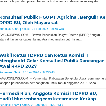
bersama bupati dan jajaran bersama Forkopimda melaksanakan kegiatan…
Konsultasi Publik HGU PT Agricinal, Bergulir Ke
DPRD BU, Oleh Mayarakat
Bengkulu Utara |
Selasa, 24 Feb 2026 - 20:55 WIB
PAGUCINEWS.COM – Dewan Perwakilan Rakyat Daerah (DPRD)Bengkulu
utara di kunjungi Kades Talang Arah kecamatan putri hijau…
Wakil Ketua I DPRD dan Ketua Komisi II
Menghadiri Gelar Konsultasi Publik Rancangan
Awal RKPD 2027
Parlemen |
Senin, 26 Jan 2026 - 19:23 WIB
PAGUCINEWS.COM – Pemerintah Kabupaten Bengkulu Utara resmi memula
tahapan perencanaan pembangunan untuk tahun anggaran 2027. Baca…
Hermedi Rian, Anggota Komisi III DPRD BU,
Hadiri Musrenbangcam kecamatan Kerkap
Bengkulu Utara |
Kamis, 22 Jan 2026 - 16:07 WIB