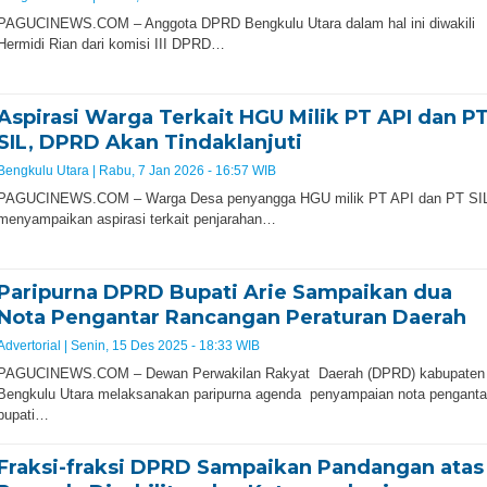
PAGUCINEWS.COM – Anggota DPRD Bengkulu Utara dalam hal ini diwakili
Hermidi Rian dari komisi III DPRD…
Aspirasi Warga Terkait HGU Milik PT API dan P
SIL, DPRD Akan Tindaklanjuti
Bengkulu Utara |
Rabu, 7 Jan 2026 - 16:57 WIB
PAGUCINEWS.COM – Warga Desa penyangga HGU milik PT API dan PT SI
menyampaikan aspirasi terkait penjarahan…
Paripurna DPRD Bupati Arie Sampaikan dua
Nota Pengantar Rancangan Peraturan Daerah
Advertorial |
Senin, 15 Des 2025 - 18:33 WIB
PAGUCINEWS.COM – Dewan Perwakilan Rakyat Daerah (DPRD) kabupaten
Bengkulu Utara melaksanakan paripurna agenda penyampaian nota penganta
bupati…
Fraksi-fraksi DPRD Sampaikan Pandangan atas