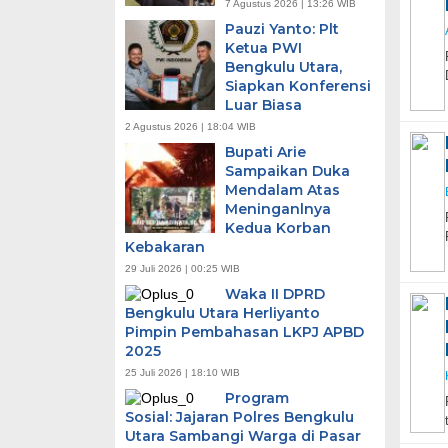
7 Agustus 2026 | 13:26 WIB
Pauzi Yanto: Plt
Ketua PWI
Bengkulu Utara,
Siapkan Konferensi
Luar Biasa
2 Agustus 2026 | 18:04 WIB
Bupati Arie
Sampaikan Duka
Mendalam Atas
Meninganlnya
Kedua Korban
Kebakaran
29 Juli 2026 | 00:25 WIB
Waka II DPRD
Bengkulu Utara Herliyanto
Pimpin Pembahasan LKPJ APBD
2025
25 Juli 2026 | 18:10 WIB
Program
Sosial: Jajaran Polres Bengkulu
Utara Sambangi Warga di Pasar