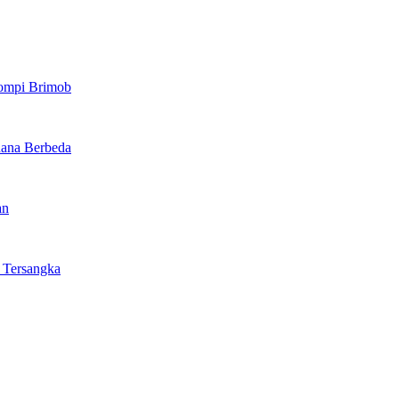
ompi Brimob
dana Berbeda
an
 Tersangka