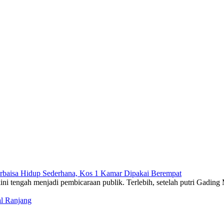
rbaisa Hidup Sederhana, Kos 1 Kamar Dipakai Berempat
l Ranjang