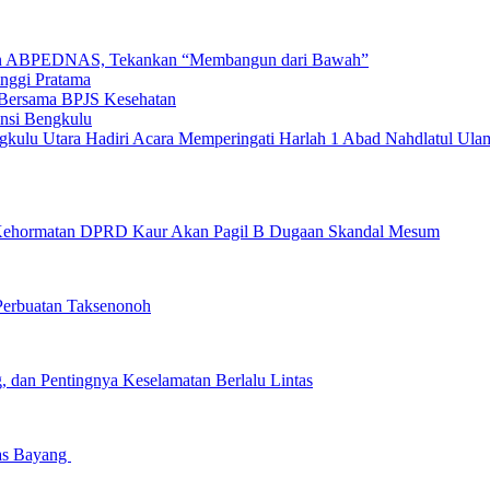
ngan ABPEDNAS, Tekankan “Membangun dari Bawah”
inggi Pratama
 Bersama BPJS Kesehatan
nsi Bengkulu
gkulu Utara Hadiri Acara Memperingati Harlah 1 Abad Nahdlatul Ula
ehormatan DPRD Kaur Akan Pagil B Dugaan Skandal Mesum
erbuatan Taksenonoh
 dan Pentingnya Keselamatan Berlalu Lintas
bas Bayang