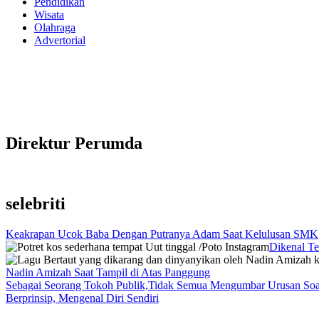
Pendidikan
Wisata
Olahraga
Advertorial
Direktur Perumda
selebriti
Keakrapan Ucok Baba Dengan Putranya Adam Saat Kelulusan SMK
Dikenal Te
Nadin Amizah Saat Tampil di Atas Panggung
Sebagai Seorang Tokoh Publik,Tidak Semua Mengumbar Urusan Soa
Berprinsip, Mengenal Diri Sendiri