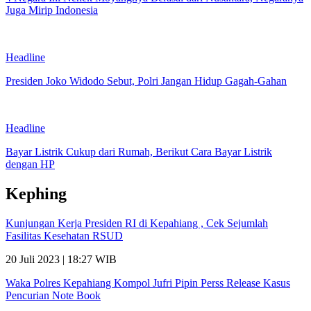
Juga Mirip Indonesia
Headline
Presiden Joko Widodo Sebut, Polri Jangan Hidup Gagah-Gahan
Headline
Bayar Listrik Cukup dari Rumah, Berikut Cara Bayar Listrik
dengan HP
Kephing
Kunjungan Kerja Presiden RI di Kepahiang , Cek Sejumlah
Fasilitas Kesehatan RSUD
20 Juli 2023 | 18:27 WIB
Waka Polres Kepahiang Kompol Jufri Pipin Perss Release Kasus
Pencurian Note Book