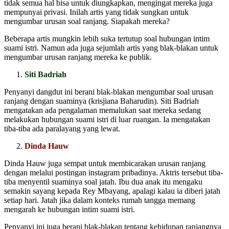
tidak semua hal bisa untuk diungkapkan, mengingat mereka juga
mempunyai privasi. Inilah artis yang tidak sungkan untuk
mengumbar urusan soal ranjang. Siapakah mereka?
Beberapa artis mungkin lebih suka tertutup soal hubungan intim
suami istri. Namun ada juga sejumlah artis yang blak-blakan untuk
mengumbar urusan ranjang mereka ke publik.
Siti Badriah
Penyanyi dangdut ini berani blak-blakan mengumbar soal urusan
ranjang dengan suaminya (krisjiana Baharudin). Siti Badriah
mengatakan ada pengalaman memalukan saat mereka sedang
melakukan hubungan suami istri di luar ruangan. Ia mengatakan
tiba-tiba ada paralayang yang lewat.
Dinda Hauw
Dinda Hauw juga sempat untuk membicarakan urusan ranjang
dengan melalui postingan instagram pribadinya. Aktris tersebut tiba-
tiba menyentil suaminya soal jatah. Ibu dua anak itu mengaku
semakin sayang kepada Rey Mbayang, apalagi kalau ia diberi jatah
setiap hari. Jatah jika dalam konteks rumah tangga memang
mengarah ke hubungan intim suami istri.
Penyanyi ini juga berani blak-blakan tentang kehidupan ranjangnya