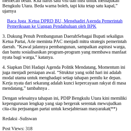
memecah belah. Kita harus satu visi dan misi untuk memajukan
Bengkulu Utara. Beda warna boleh, tapi kita tetap satu kapal,”
ujarnya
Baca Juga
Ketua DPRD BU, Menghadiri Agenda Pemerintah
Pemeriksaan ke Uangan Pendahuluan oleh BPK
3. Dukung Penuh Pembangunan DaerahSebagai Bupati sekaligus
Ketua Partai, Arie meminta PAC menjadi mitra strategis pemerintah
daerah. “Kawal jalannya pembangunan, sampaikan aspirasi warga,
dan bantu sosialisasikan program-program yang membawa manfaat
nyata bagi warga,” katanya.
4. Siapkan Diri Hadapi Agenda Politik Mendatang, Momentum ini
juga menjadi persiapan awal. “Struktur yang solid hari ini adalah
modal utama untuk menghadapi setiap tahapan pemilu ke depan.
Kerja nyata dari sekarang adalah kunci kepercayaan rakyat di masa
mendatang,” tambahnya .
Dengan selesainya tahapan ini, PDIP Bengkulu Utara kini memiliki
kepengurusan lengkap yang siap bergerak serentak mewujudkan
cita-cita perjuangan partai untuk kesejahteraan masyarakat(**)
Redaksi -Suliswan
Post Views:
318