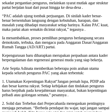
sekadar pergantian pengurus, melainkan syarat mutlak agar struktur
partai berjalan kuat dari pusat hingga ke desa-desa .
“PAC adalah ujung tombak perjuangan. Di sinilah kader benar-
benar bersentuhan langsung dengan kebutuhan, harapan, dan
masalah yang dihadapi masyarakat setiap harinya. Kalau PAC kuat,
maka partai akan semakin dicintai rakyat,” tegasnya .
Ia menambahkan, proses pemilihan pengurus berlangsung secara
demokratis, terbuka, dan mengacu pada Anggaran Dasar/Anggaran
Rumah Tangga (AD/ART) partai.
Kepengurusan baru diharapkan merupakan perpaduan antara kader
berpengalaman dan regenerasi generasi muda yang siap bekerja.
Arie Septia Adinata memberikan beberapa poin arahan utama
kepada seluruh pengurus PAC yang akan terbentuk:
1. Utamakan Kepentingan Rakyat“Jangan pernah lupa, PDIP ada
dan besar karena rakyat. Setiap kebijakan dan tindakan pengurus
harus berpihak pada kesejahteraan masyarakat, bukan kepentingan
pribadi atau golongan semata,” pesannya .
2. Solid dan Terbebas dari PerpecahanIa menegaskan pentingnya
menjaga persatuan. “Berbeda pendapat itu wajar, tapi jangan sampai