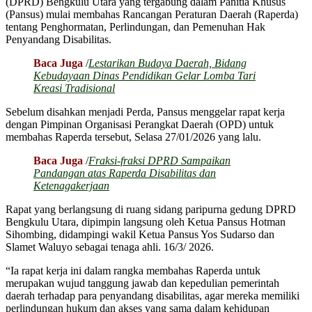
(DPRD) Bengkulu Utara yang tergabung dalam Panitia Khusus
(Pansus) mulai membahas Rancangan Peraturan Daerah (Raperda)
tentang Penghormatan, Perlindungan, dan Pemenuhan Hak
Penyandang Disabilitas.
Baca Juga
/
Lestarikan Budaya Daerah, Bidang
Kebudayaan Dinas Pendidikan Gelar Lomba Tari
Kreasi Tradisional
Sebelum disahkan menjadi Perda, Pansus menggelar rapat kerja
dengan Pimpinan Organisasi Perangkat Daerah (OPD) untuk
membahas Raperda tersebut, Selasa 27/01/2026 yang lalu.
Baca Juga
/
Fraksi-fraksi DPRD Sampaikan
Pandangan atas Raperda Disabilitas dan
Ketenagakerjaan
Rapat yang berlangsung di ruang sidang paripurna gedung DPRD
Bengkulu Utara, dipimpin langsung oleh Ketua Pansus Hotman
Sihombing, didampingi wakil Ketua Pansus Yos Sudarso dan
Slamet Waluyo sebagai tenaga ahli. 16/3/ 2026.
“Ia rapat kerja ini dalam rangka membahas Raperda untuk
merupakan wujud tanggung jawab dan kepedulian pemerintah
daerah terhadap para penyandang disabilitas, agar mereka memiliki
perlindungan hukum dan akses yang sama dalam kehidupan