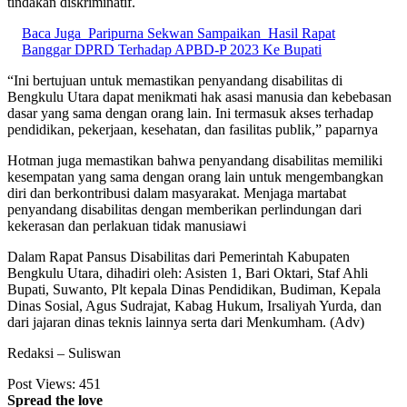
tindakan diskriminatif.
Baca Juga
Paripurna Sekwan Sampaikan Hasil Rapat
Banggar DPRD Terhadap APBD-P 2023 Ke Bupati
“Ini bertujuan untuk memastikan penyandang disabilitas di
Bengkulu Utara dapat menikmati hak asasi manusia dan kebebasan
dasar yang sama dengan orang lain. Ini termasuk akses terhadap
pendidikan, pekerjaan, kesehatan, dan fasilitas publik,” paparnya
Hotman juga memastikan bahwa penyandang disabilitas memiliki
kesempatan yang sama dengan orang lain untuk mengembangkan
diri dan berkontribusi dalam masyarakat. Menjaga martabat
penyandang disabilitas dengan memberikan perlindungan dari
kekerasan dan perlakuan tidak manusiawi
Dalam Rapat Pansus Disabilitas dari Pemerintah Kabupaten
Bengkulu Utara, dihadiri oleh: Asisten 1, Bari Oktari, Staf Ahli
Bupati, Suwanto, Plt kepala Dinas Pendidikan, Budiman, Kepala
Dinas Sosial, Agus Sudrajat, Kabag Hukum, Irsaliyah Yurda, dan
dari jajaran dinas teknis lainnya serta dari Menkumham. (Adv)
Redaksi – Suliswan
Post Views:
451
Spread the love