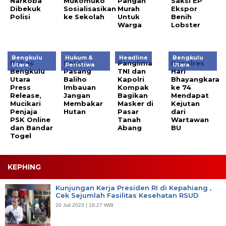
Narkoba
Mukomuko
Pangan
Saksi EP
Dibekuk
Sosialisasikan
Murah
Ekspor
Polisi
ke Sekolah
Untuk
Benih
Warga
Lobster
Bengkulu
Hukum &
Headline
Bengkulu
Polres
Polisi
Panglima
Kapolres
Utara
Peristiwa
Utara
Bengkulu
Pasang
TNI dan
Hari
Utara
Baliho
Kapolri
Bhayangkara
Press
Imbauan
Kompak
ke 74
Release,
Jangan
Bagikan
Mendapat
Mucikari
Membakar
Masker di
Kejutan
Penjaja
Hutan
Pasar
dari
PSK Online
Tanah
Wartawan
dan Bandar
Abang
BU
Togel
KEPHING
Kunjungan Kerja Presiden RI di Kepahiang ,
Cek Sejumlah Fasilitas Kesehatan RSUD
20 Juli 2023 | 18:27 WIB