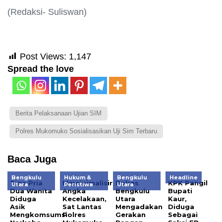
(Redaksi- Suliswan)
Post Views:
1,147
Spread the love
Berita Pelaksanaan Ujian SIM
Polres Mukomuko Sosialisasikan Uji Sim Terbaru
Baca Juga
Bengkulu
Hukum &
Bengkulu
Headline
Tiga Pria
Meminimalisir
Polres
KPK Pangil
Utara
Peristiwa
Utara
Dua Wanita
Angka
Bengkulu
Bupati
Diduga
Kecelakaan,
Utara
Kaur,
Asik
Sat Lantas
Mengadakan
Diduga
Mengkomsumsi
Polres
Gerakan
Sebagai