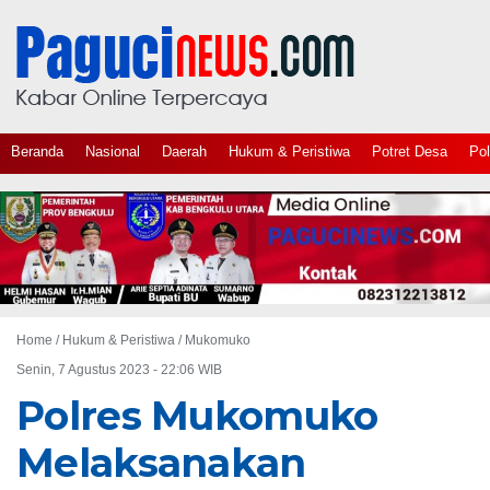
Beranda
Nasional
Daerah
Hukum & Peristiwa
Potret Desa
Pol
Home /
Hukum & Peristiwa
/
Mukomuko
Senin, 7 Agustus 2023 - 22:06 WIB
Polres Mukomuko
Melaksanakan