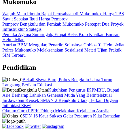
Mukomuko
Wagub Mian Pimpin Rapat Perusahaan di Mukomuko, Harga TBS
Sawit Sepakat Ikuti Harga Pemprov
Pemprov Bengkulu dan Pemkab Mukomuko Percepat Dua Proyek
Infrastruktur Strategis
Pemuka Agama Sumringah, Empat Belas Koto Kuatkan Barisan
Helmi-Mian
Antrian BBM Mengular, Penarik: Solusinya Coblos 01 Helmi-Mian
Polres Mukomuko Melaksanakan Sosialisasi Materi Ujian Praktik
SIM Terbaru
Pendidikan
Bekali Siswa Baru, Polres Bengkulu Utara Turun
Langsung Berikan Edukasi
Kukuhkan Pengurus IKPMBU, Bupati
Arie Berharap Lahirkan Generasi Muda Yang Berintelektual
Ini Jawaban Kepsek SMAN 2 Bengkulu Utara, Terkait Dugaan
Intimidasi Siswi
Oknum Guru PPPK Diduga Melakukan Kejahatan Asusila
SDN 16 Kaur Sukses Gelar Pesantren Kilat Ramadan