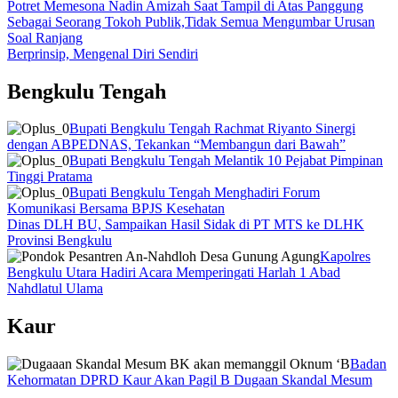
Potret Memesona Nadin Amizah Saat Tampil di Atas Panggung
Sebagai Seorang Tokoh Publik,Tidak Semua Mengumbar Urusan
Soal Ranjang
Berprinsip, Mengenal Diri Sendiri
Bengkulu Tengah
Bupati Bengkulu Tengah Rachmat Riyanto Sinergi
dengan ABPEDNAS, Tekankan “Membangun dari Bawah”
Bupati Bengkulu Tengah Melantik 10 Pejabat Pimpinan
Tinggi Pratama
Bupati Bengkulu Tengah Menghadiri Forum
Komunikasi Bersama BPJS Kesehatan
Dinas DLH BU, Sampaikan Hasil Sidak di PT MTS ke DLHK
Provinsi Bengkulu
Kapolres
Bengkulu Utara Hadiri Acara Memperingati Harlah 1 Abad
Nahdlatul Ulama
Kaur
Badan
Kehormatan DPRD Kaur Akan Pagil B Dugaan Skandal Mesum