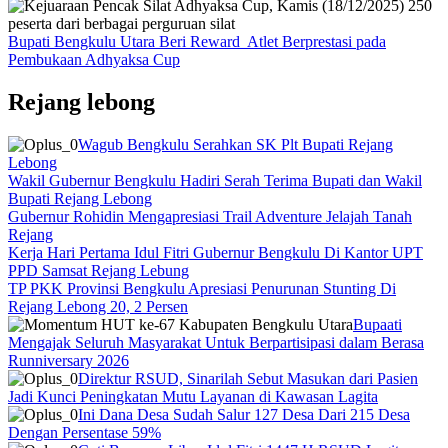
Bupati Bengkulu Utara Beri Reward Atlet Berprestasi pada
Pembukaan Adhyaksa Cup
Rejang lebong
Wagub Bengkulu Serahkan SK Plt Bupati Rejang
Lebong
Wakil Gubernur Bengkulu Hadiri Serah Terima Bupati dan Wakil
Bupati Rejang Lebong
Gubernur Rohidin Mengapresiasi Trail Adventure Jelajah Tanah
Rejang
Kerja Hari Pertama Idul Fitri Gubernur Bengkulu Di Kantor UPT
PPD Samsat Rejang Lebung
TP PKK Provinsi Bengkulu Apresiasi Penurunan Stunting Di
Rejang Lebong 20, 2 Persen
Bupaati
Mengajak Seluruh Masyarakat Untuk Berpartisipasi dalam Berasa
Runniversary 2026
Direktur RSUD, Sinarilah Sebut Masukan dari Pasien
Jadi Kunci Peningkatan Mutu Layanan di Kawasan Lagita
Ini Dana Desa Sudah Salur 127 Desa Dari 215 Desa
Dengan Persentase 59%