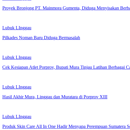
Proyek Bronjong PT. Mainmora Gumenta, Diduga Menyisakan Berb
Lubuk LInggau
Pilkades Noman Baru Diduga Bermasalah
Lubuk LInggau
Cek Kesiapan Atlet Porprov, Bupati Mura Tinjau Latihan Berbagai C
Lubuk LInggau
Hasil Akhir Mura, Linggau dan Muratara di Porprov XIII
Lubuk LInggau
Produk Skin Care All In One Hadir Menyapa Perempuan Sumatera S