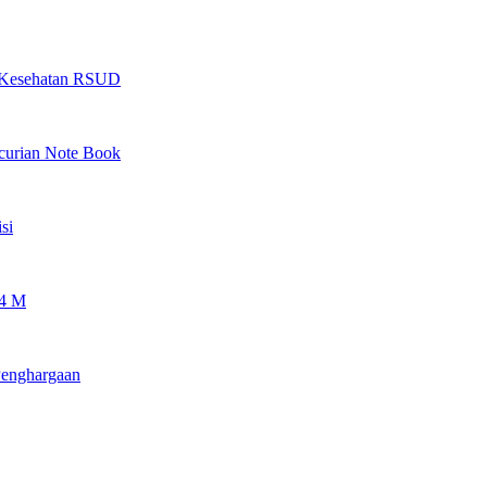
as Kesehatan RSUD
ncurian Note Book
si
 4 M
Penghargaan