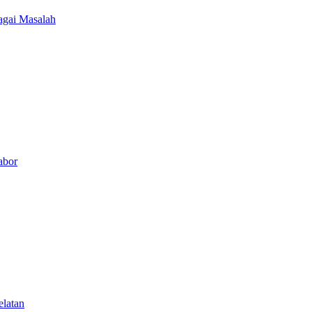
agai Masalah
abor
elatan