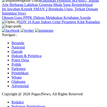
Kukuhkan Pengurus IKPMBU, Bupati
Arie Berharap Lahirkan Generasi Muda Yang Berintelektual
Ini Jawaban Kepsek SMAN 2 Bengkulu Utara, Terkait Dugaan
Intimidasi Siswi
Oknum Guru PPPK Diduga Melakukan Kejahatan Asusila
SDN 16 Kaur Sukses Gelar Pesantren Kilat Ramadan
Navigasi :
Beranda
Nasional
Daerah
Hukum & Peristiwa
Potret Desa
Politik
Parlemen
Pendidikan
Wisata
Olahraga
Advertorial
Copyright @ 2026 PaguciNews, All Rights Reserved
Redaksi
Pedoman Pemberitaan