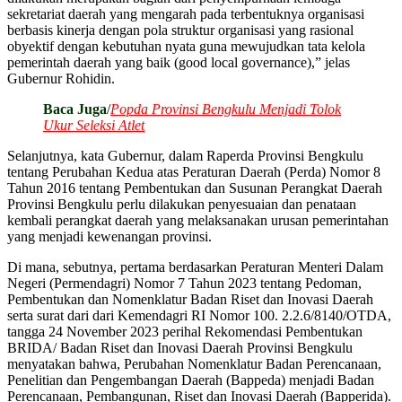
sekretariat daerah yang mengarah pada terbentuknya organisasi
berbasis kinerja dengan pola struktur organisasi yang rasional
obyektif dengan kebutuhan nyata guna mewujudkan tata kelola
pemerintah daerah yang baik (good local governance),” jelas
Gubernur Rohidin.
Baca Juga
/
Popda Provinsi Bengkulu Menjadi Tolok
Ukur Seleksi Atlet
Selanjutnya, kata Gubernur, dalam Raperda Provinsi Bengkulu
tentang Perubahan Kedua atas Peraturan Daerah (Perda) Nomor 8
Tahun 2016 tentang Pembentukan dan Susunan Perangkat Daerah
Provinsi Bengkulu perlu dilakukan penyesuaian dan penataan
kembali perangkat daerah yang melaksanakan urusan pemerintahan
yang menjadi kewenangan provinsi.
Di mana, sebutnya, pertama berdasarkan Peraturan Menteri Dalam
Negeri (Permendagri) Nomor 7 Tahun 2023 tentang Pedoman,
Pembentukan dan Nomenklatur Badan Riset dan Inovasi Daerah
serta surat dari dari Kemendagri RI Nomor 100. 2.2.6/8140/OTDA,
tangga 24 November 2023 perihal Rekomendasi Pembentukan
BRIDA/ Badan Riset dan Inovasi Daerah Provinsi Bengkulu
menyatakan bahwa, Perubahan Nomenklatur Badan Perencanaan,
Penelitian dan Pengembangan Daerah (Bappeda) menjadi Badan
Perencanaan, Pembangunan, Riset dan Inovasi Daerah (Bapperida).