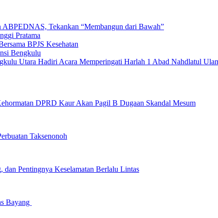
ngan ABPEDNAS, Tekankan “Membangun dari Bawah”
inggi Pratama
 Bersama BPJS Kesehatan
nsi Bengkulu
gkulu Utara Hadiri Acara Memperingati Harlah 1 Abad Nahdlatul Ula
ehormatan DPRD Kaur Akan Pagil B Dugaan Skandal Mesum
erbuatan Taksenonoh
 dan Pentingnya Keselamatan Berlalu Lintas
bas Bayang