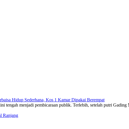
rbaisa Hidup Sederhana, Kos 1 Kamar Dipakai Berempat
l Ranjang