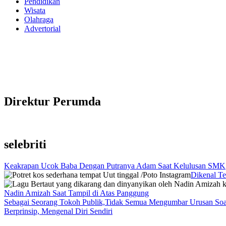
Pendidikan
Wisata
Olahraga
Advertorial
Direktur Perumda
selebriti
Keakrapan Ucok Baba Dengan Putranya Adam Saat Kelulusan SMK
Dikenal Te
Nadin Amizah Saat Tampil di Atas Panggung
Sebagai Seorang Tokoh Publik,Tidak Semua Mengumbar Urusan Soa
Berprinsip, Mengenal Diri Sendiri