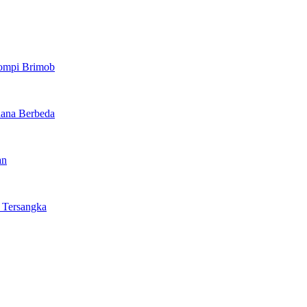
ompi Brimob
dana Berbeda
an
 Tersangka