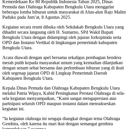
Kemerdekaan Ke 80 Republik Indonesia Tahun 2025, Dinas
Pemuda dan Olahraga Kabupaten Bengkulu Utara menggelar
beberapa lomba hiburan untuk masyarakat di Alun-alun Rajo Malim
Paduko pada Jum’at, 8 Agustus 2025.
Kegiatan secara resmi dibuka oleh Sekdakab Bengkulu Utara yang
dihadiri secara langsung oleh H. Sumarno, SPd Wakil Bupati
Bengkulu Utara dengan didampingi oleh jajaran forkopimda serta
OPD dan Instansi Vertikal di lingkungan pemerintah kabupaten
Bengkulu Utara.
Acara diawali dengan apel bersama sekaligus pembagian bendera
merah putih kepada masyarakat umum yang kemudian dilanjutkan
dengan senam sehat bersama dan perlombaan hiburan yang di ikuti
oleh segenap jajaran OPD di Lingkup Pemerintah Daerah
Kabupaten Bengkulu Utara.
Kepala Dinas Pemuda dan Olahraga Kabupaten Bengkulu Utara
melalui Patria Wijaya, Kabid Peningkatan Prestasi Olahraga di sela-
sela kegiatan menyampaikan, “Kami sangat mengapresiasi atas
partisipasi seluruh OPD maupun instansi dalam mensukseskan
kegiatan ini.
“Ia kegiatan olahraga ini sengaja diangkat dengan tema Olahraga
Gembira, oleh karena itu mari ikut dengan semangat gembira
kemerdekaan,” ucapnya.