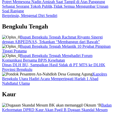
Potret Memesona Nadin Amizah Saat Tampil di Atas Panggung
Sebagai Seorang Tokoh Publik,Tidak Semua Mengumbar Urusan
Soal Ranjang
Berprinsip, Mengenal Diri Sendiri
Bengkulu Tengah
Bupati Bengkulu Tengah Rachmat Riyanto Sinergi
dengan ABPEDNAS, Tekankan “Membangun dari Bawah”
Bupati Bengkulu Tengah Melantik 10 Pejabat Pimpinan
Tinggi Pratama
Bupati Bengkulu Tengah Menghadiri Forum
Komunikasi Bersama BPJS Kesehatan
Dinas DLH BU, Sampaikan Hasil Sidak di PT MTS ke DLHK
Provinsi Bengkulu
Kapolres
Bengkulu Utara Hadiri Acara Memperingati Harlah 1 Abad
Nahdlatul Ulama
Kaur
Badan
Kehormatan DPRD Kaur Akan Pagil B Dugaan Skandal Mesum