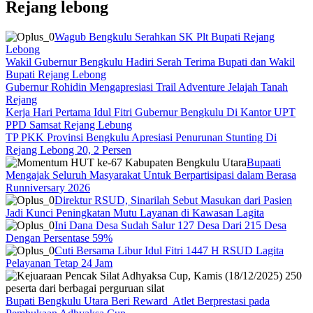
Rejang lebong
Wagub Bengkulu Serahkan SK Plt Bupati Rejang
Lebong
Wakil Gubernur Bengkulu Hadiri Serah Terima Bupati dan Wakil
Bupati Rejang Lebong
Gubernur Rohidin Mengapresiasi Trail Adventure Jelajah Tanah
Rejang
Kerja Hari Pertama Idul Fitri Gubernur Bengkulu Di Kantor UPT
PPD Samsat Rejang Lebung
TP PKK Provinsi Bengkulu Apresiasi Penurunan Stunting Di
Rejang Lebong 20, 2 Persen
Bupaati
Mengajak Seluruh Masyarakat Untuk Berpartisipasi dalam Berasa
Runniversary 2026
Direktur RSUD, Sinarilah Sebut Masukan dari Pasien
Jadi Kunci Peningkatan Mutu Layanan di Kawasan Lagita
Ini Dana Desa Sudah Salur 127 Desa Dari 215 Desa
Dengan Persentase 59%
Cuti Bersama Libur Idul Fitri 1447 H RSUD Lagita
Pelayanan Tetap 24 Jam
Bupati Bengkulu Utara Beri Reward Atlet Berprestasi pada