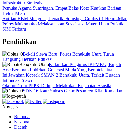
Infrastruktur Strategis
Pemuka Agama Sumringah, Empat Belas Koto Kuatkan Barisan
Helmi-Mian
Antrian BBM Mengular, Penarik: Solusinya Coblos 01 Helmi-Mian
Polres Mukomuko Melaksanakan Sosialisasi Materi Ujian Praktik
SIM Terbaru
Pendidikan
Bekali Siswa Baru, Polres Bengkulu Utara Turun
Langsung Berikan Edukasi
Kukuhkan Pengurus IKPMBU, Bupati
Arie Berharap Lahirkan Generasi Muda Yang Berintelektual
Ini Jawaban Kepsek SMAN 2 Bengkulu Utara, Terkait Dugaan
Intimidasi Siswi
Oknum Guru PPPK Diduga Melakukan Kejahatan Asusila
SDN 16 Kaur Sukses Gelar Pesantren Kilat Ramadan
Navigasi :
Beranda
Nasional
Daerah