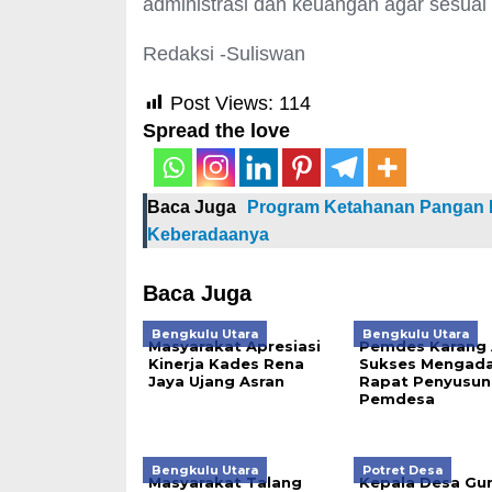
administrasi dan keuangan agar sesuai
Redaksi -Suliswan
Post Views:
114
Spread the love
Baca Juga
Program Ketahanan Pangan D
Keberadaanya
Baca Juga
Bengkulu Utara
Bengkulu Utara
Masyarakat Apresiasi
Pemdes Karang A
Kinerja Kades Rena
Sukses Mengad
Jaya Ujang Asran
Rapat Penyusun
Pemdesa
Bengkulu Utara
Potret Desa
Masyarakat Talang
Kepala Desa Gu