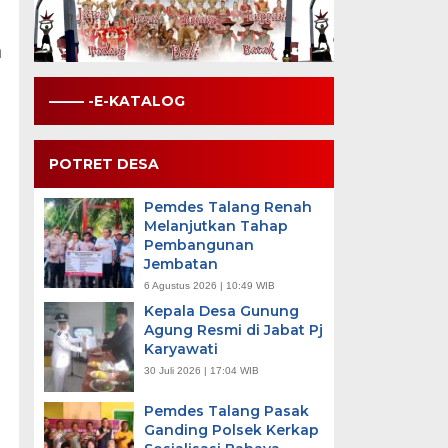
n
——– -E-KATALOG
POTRET DESA
Pemdes Talang Renah
Melanjutkan Tahap
Pembangunan
Jembatan
6 Agustus 2026 | 10:49 WIB
Kepala Desa Gunung
Agung Resmi di Jabat Pj
Karyawati
30 Juli 2026 | 17:04 WIB
Pemdes Talang Pasak
Ganding Polsek Kerkap