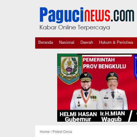
Beranda
Nasional
Daerah
Hukum & Peristiwa
Home /
Potret Desa