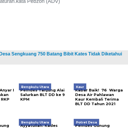
 aturan.kata Pebzon (ADV)
esa Sengkuang 750 Batang Bibit Kates Tidak Diketahui
Bengkulu Utara
Kaur
nyar I
Pemdes Tanjung Alai
Kabar Baik! 76 Warga
akan
Salurkan BLT DD ke 9
Desa Air Pahlawan
 RKP
KPM
Kaur Kembali Terima
BLT DD Tahun 2021
Bengkulu Utara
Potret Desa
nung
Ayyatullah: Kades
Pemdes Gunung