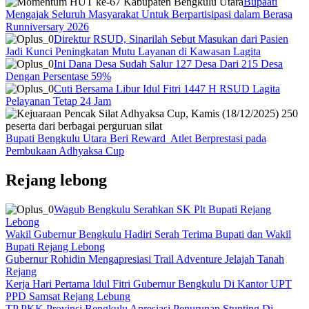
Bupaati
Mengajak Seluruh Masyarakat Untuk Berpartisipasi dalam Berasa
Runniversary 2026
Direktur RSUD, Sinarilah Sebut Masukan dari Pasien
Jadi Kunci Peningkatan Mutu Layanan di Kawasan Lagita
Ini Dana Desa Sudah Salur 127 Desa Dari 215 Desa
Dengan Persentase 59%
Cuti Bersama Libur Idul Fitri 1447 H RSUD Lagita
Pelayanan Tetap 24 Jam
Bupati Bengkulu Utara Beri Reward Atlet Berprestasi pada
Pembukaan Adhyaksa Cup
Rejang lebong
Wagub Bengkulu Serahkan SK Plt Bupati Rejang
Lebong
Wakil Gubernur Bengkulu Hadiri Serah Terima Bupati dan Wakil
Bupati Rejang Lebong
Gubernur Rohidin Mengapresiasi Trail Adventure Jelajah Tanah
Rejang
Kerja Hari Pertama Idul Fitri Gubernur Bengkulu Di Kantor UPT
PPD Samsat Rejang Lebung
TP PKK Provinsi Bengkulu Apresiasi Penurunan Stunting Di