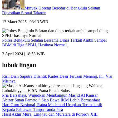
Minyak Goreng Beredar di Bengkulu Selatan
Dipastikan Sesuai Takaran
13 Maret 2025 | 08:13 WIB
Polres Bengkulu Selatan Bersama Dinas Terkait Ambil Sampel
BBM di Tiga SPBU, Hasilnya Normal
3 April 2024 | 18:53 WIB
lubuk lingau
Riril Dian Saputra Dilantik Kades Desa Terusan Menang, Ini Visi
Misinya
Pria Bersahaja, Wujudkan Membangun Masjid Al Kausar
Abizar Sutan Pamato ” Siap Bawa IKM Lebih Bermanfaat
Hari Guru Nasional, Ratna Machmud Ucapkan Terimakasih
Kepada Pahlawan Tanpa Tanda Jasa
Hasil Akhir Mura, Linggau dan Muratara di Porprov XIII