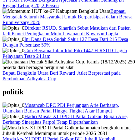
Rejang Lebong 20, 2 Persen
Bupaati
Mengajak Seluruh Masyarakat Untuk Berpartisipasi dalam Berasa
Runniversary 2026
Direktur RSUD, Sinarilah Sebut Masukan dari Pasien
Jadi Kunci Peningkatan Mutu Layanan di Kawasan Lagita
Ini Dana Desa Sudah Salur 127 Desa Dari 215 Desa
Dengan Persentase 59%
Cuti Bersama Libur Idul Fitri 1447 H RSUD Lagita
Pelayanan Tetap 24 Jam
Bupati Bengkulu Utara Beri Reward Atlet Berprestasi pada
Pembukaan Adhyaksa Cup
politik
Musancab DPC PDI Perjuangan Arie Berharap,
Utamakan Barisan Partai Hingga Tingkat Akar Rumput
Hadiri Musda XI DPD II Partai Golkar, Bupati Arie,
Berharap Sinergitas Parpol Tetap Dipertahankan
Musda ke- XI DPD II Partai Golkar BU, Juhaili Kembali