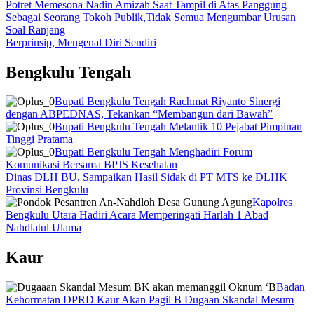
Potret Memesona Nadin Amizah Saat Tampil di Atas Panggung
Sebagai Seorang Tokoh Publik,Tidak Semua Mengumbar Urusan
Soal Ranjang
Berprinsip, Mengenal Diri Sendiri
Bengkulu Tengah
Bupati Bengkulu Tengah Rachmat Riyanto Sinergi
dengan ABPEDNAS, Tekankan “Membangun dari Bawah”
Bupati Bengkulu Tengah Melantik 10 Pejabat Pimpinan
Tinggi Pratama
Bupati Bengkulu Tengah Menghadiri Forum
Komunikasi Bersama BPJS Kesehatan
Dinas DLH BU, Sampaikan Hasil Sidak di PT MTS ke DLHK
Provinsi Bengkulu
Kapolres
Bengkulu Utara Hadiri Acara Memperingati Harlah 1 Abad
Nahdlatul Ulama
Kaur
Badan
Kehormatan DPRD Kaur Akan Pagil B Dugaan Skandal Mesum