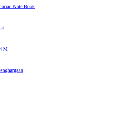
ncurian Note Book
si
 4 M
Penghargaan