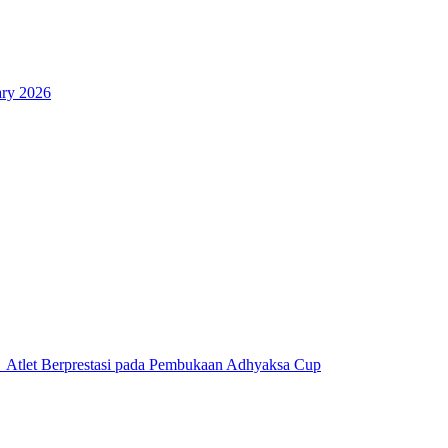
ary 2026
 Atlet Berprestasi pada Pembukaan Adhyaksa Cup