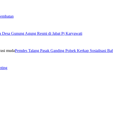
Jembatan
a Desa Gunung Agung Resmi di Jabat Pj Karyawati
Pemdes Talang Pasak Ganding Polsek Kerkap Sosialisasi B
nting