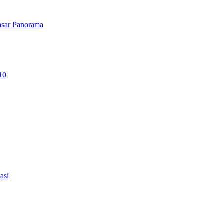
asar Panorama
10
asi