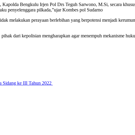
t, Kapolda Bengkulu Irjen Pol Drs Teguh Sarwono, M.Si, secara khusu
laku penyelenggara pilkada,”ujar Kombes pol Sudarno
dak melakukan perayaan berlebihan yang berpotensi menjadi kerumuna
ada, pihak dari kepolisian mengharapkan agar menempuh mekanisme hu
 Sidang ke III Tahun 2022