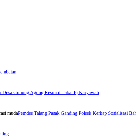
Jembatan
a Desa Gunung Agung Resmi di Jabat Pj Karyawati
Pemdes Talang Pasak Ganding Polsek Kerkap Sosialisasi B
nting