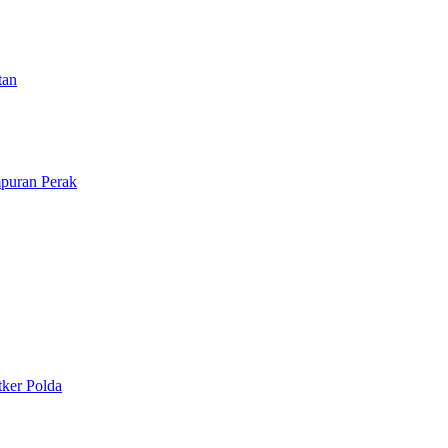
tan
puran Perak
tker Polda