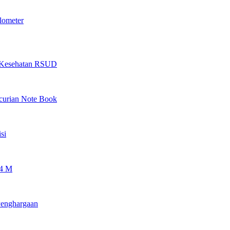
lometer
as Kesehatan RSUD
ncurian Note Book
si
 4 M
Penghargaan