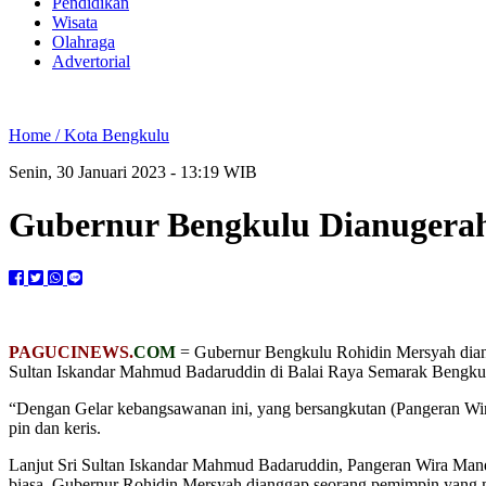
Pendidikan
Wisata
Olahraga
Advertorial
Home /
Kota Bengkulu
Senin, 30 Januari 2023 - 13:19 WIB
Gubernur Bengkulu Dianugerah
PAGUCINEWS.
COM
= Gubernur Bengkulu Rohidin Mersyah dianug
Sultan Iskandar Mahmud Badaruddin di Balai Raya Semarak Bengkul
“Dengan Gelar kebangsawanan ini, yang bersangkutan (Pangeran Wir
pin dan keris.
Lanjut Sri Sultan Iskandar Mahmud Badaruddin, Pangeran Wira Mandala
biasa, Gubernur Rohidin Mersyah dianggap seorang pemimpin yang 