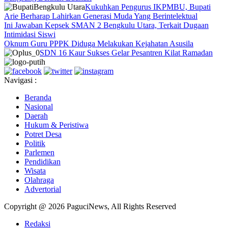
Kukuhkan Pengurus IKPMBU, Bupati
Arie Berharap Lahirkan Generasi Muda Yang Berintelektual
Ini Jawaban Kepsek SMAN 2 Bengkulu Utara, Terkait Dugaan
Intimidasi Siswi
Oknum Guru PPPK Diduga Melakukan Kejahatan Asusila
SDN 16 Kaur Sukses Gelar Pesantren Kilat Ramadan
Navigasi :
Beranda
Nasional
Daerah
Hukum & Peristiwa
Potret Desa
Politik
Parlemen
Pendidikan
Wisata
Olahraga
Advertorial
Copyright @ 2026 PaguciNews, All Rights Reserved
Redaksi