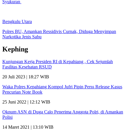
Syukuran
Bengkulu Utara
Polres BU, Amankan Ressidivis Curnak, Diduga Menyimpan
Narkotika Jenis Sabu
Kephing
Kunjungan Kerja Presiden RI di Kepahiang , Cek Sejumlah
Fasilitas Kesehatan RSUD
20 Juli 2023 | 18:27 WIB
Waka Polres Kepahiang Kompol Jufri Pipin Perss Release Kasus
Pencurian Note Book
25 Juni 2022 | 12:12 WIB
Oknum ASN di Duga Calo Penerima Anggota Polri, di Amankan
Polisi
14 Maret 2021 | 13:10 WIB