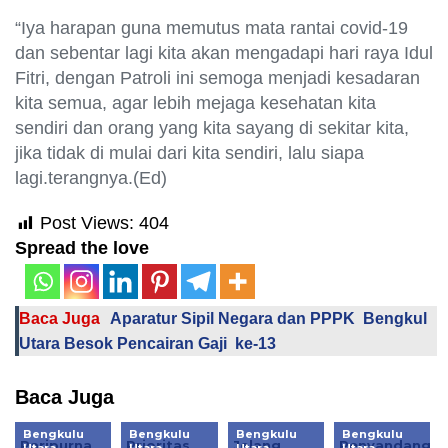
“Iya harapan guna memutus mata rantai covid-19
dan sebentar lagi kita akan mengadapi hari raya Idul
Fitri, dengan Patroli ini semoga menjadi kesadaran
kita semua, agar lebih mejaga kesehatan kita
sendiri dan orang yang kita sayang di sekitar kita,
jika tidak di mulai dari kita sendiri, lalu siapa
lagi.terangnya.(Ed)
Post Views:
404
Spread the love
Baca Juga
Aparatur Sipil Negara dan PPPK Bengkul
Utara Besok Pencairan Gaji ke-13
Baca Juga
Bengkulu
Bengkulu
Bengkulu
Bengkulu
Paripurna
Prioritas
Jelang
Penyandang
Utara
Utara
Utara
Utara