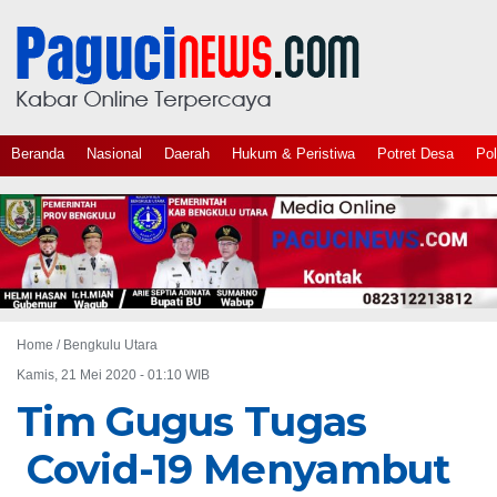
Beranda
Nasional
Daerah
Hukum & Peristiwa
Potret Desa
Pol
Home /
Bengkulu Utara
Kamis, 21 Mei 2020 - 01:10 WIB
Tim Gugus Tugas
Covid-19 Menyambut