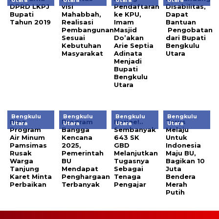
DPRD LKPJ
visi
Pendaftaran
Disabilitas,
Bupati
Mahabbah,
ke KPU,
Dapat
Tahun 2019
Realisasi
Imam
Bantuan
Pembangunan
Masjid
Pengobatan
Sesuai
Do’akan
dari Bupati
Kebutuhan
Arie Septia
Bengkulu
Masyarakat
Adinata
Utara
Menjadi
Bupati
Bengkulu
Utara
Bengkulu
Bengkulu
Bengkulu
Bengkulu
Pipa
Program
Horiee!..
Terus
Utara
Utara
Utara
Utara
Program
Bangga
Sembanyak
Melaju
Air Minum
Kencana
643 SK
Untuk
Pamsimas
2025,
GBD
Indonesia
Rusak
Pemerintah
Melanjutkan
Maju BU,
Warga
BU
Tugasnya
Bagikan 10
Tanjung
Mendapat
Sebagai
Juta
Karet Minta
Penghargaan
Tenaga
Bendera
Perbaikan
Terbanyak
Pengajar
Merah
Putih