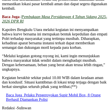
memastikan lokasi pasar kembali aman dan dapat segera digunakan
kembali.
Baca Juga
/
Pembukaan Masa Persidangan 4 Tahun Sidang 2025-
2026 DPR RI
Kapolres Bengkulu Utara melalui kegiatan ini menyampaikan
bahwa kurve bersama ini merupakan bentuk kepedulian dan empati
Polri terhadap masyarakat yang tertimpa musibah. Diharapkan,
kehadiran aparat bersama instansi terkait dapat memberikan
semangat dan dukungan moril kepada para korban.
“Melalui kegiatan gotong royong ini, kami ingin menunjukkan
bahwa masyarakat tidak sendiri dalam menghadapi musibah.
Dengan kebersamaan, beban yang berat akan terasa lebih ringan,”
ungkapnya.
Kegiatan berakhir sekitar pukul 10.00 WIB dalam keadaan aman
dan kondusif. Situasi kamtibmas di lokasi tetap terjaga dengan baik
berkat sinergitas seluruh pihak yang terlibat.(**)
Baca Juga
Pelaku Pengeroyokan Supir Mobil Box, 8 Orang
Berhasil Diamankan Polisi
Redaksi -Suliswan