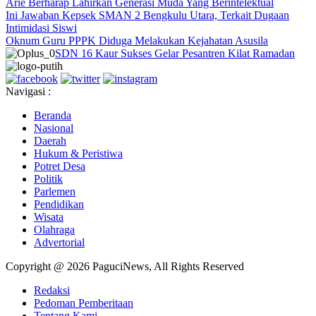
Arie Berharap Lahirkan Generasi Muda Yang Berintelektual
Ini Jawaban Kepsek SMAN 2 Bengkulu Utara, Terkait Dugaan
Intimidasi Siswi
Oknum Guru PPPK Diduga Melakukan Kejahatan Asusila
SDN 16 Kaur Sukses Gelar Pesantren Kilat Ramadan
Navigasi :
Beranda
Nasional
Daerah
Hukum & Peristiwa
Potret Desa
Politik
Parlemen
Pendidikan
Wisata
Olahraga
Advertorial
Copyright @ 2026 PaguciNews, All Rights Reserved
Redaksi
Pedoman Pemberitaan
Tentang Kami