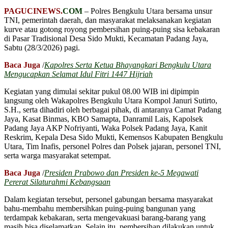
PAGUCINEWS.
COM
– Polres Bengkulu Utara bersama unsur
TNI, pemerintah daerah, dan masyarakat melaksanakan kegiatan
kurve atau gotong royong pembersihan puing-puing sisa kebakaran
di Pasar Tradisional Desa Sido Mukti, Kecamatan Padang Jaya,
Sabtu (28/3/2026) pagi.
Baca Juga
/
Kapolres Serta Ketua Bhayangkari Bengkulu Utara
Mengucapkan Selamat Idul Fitri 1447 Hijriah
Kegiatan yang dimulai sekitar pukul 08.00 WIB ini dipimpin
langsung oleh Wakapolres Bengkulu Utara Kompol Januri Sutirto,
S.H., serta dihadiri oleh berbagai pihak, di antaranya Camat Padang
Jaya, Kasat Binmas, KBO Samapta, Danramil Lais, Kapolsek
Padang Jaya AKP Nofriyanti, Waka Polsek Padang Jaya, Kanit
Reskrim, Kepala Desa Sido Mukti, Kemensos Kabupaten Bengkulu
Utara, Tim Inafis, personel Polres dan Polsek jajaran, personel TNI,
serta warga masyarakat setempat.
Baca Juga
/
Presiden Prabowo dan Presiden ke-5 Megawati
Pererat Silaturahmi Kebangsaan
Dalam kegiatan tersebut, personel gabungan bersama masyarakat
bahu-membahu membersihkan puing-puing bangunan yang
terdampak kebakaran, serta mengevakuasi barang-barang yang
masih bisa diselamatkan. Selain itu, pembersihan dilakukan untuk