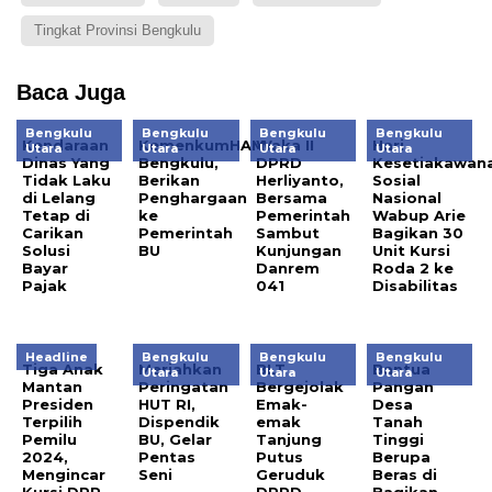
Tingkat Provinsi Bengkulu
Baca Juga
Bengkulu
Bengkulu
Bengkulu
Bengkulu
Kendaraan
KemenkumHAM
Waka II
Hari
Utara
Utara
Utara
Utara
Dinas Yang
Bengkulu,
DPRD
Kesetiakawan
Tidak Laku
Berikan
Herliyanto,
Sosial
di Lelang
Penghargaan
Bersama
Nasional
Tetap di
ke
Pemerintah
Wabup Arie
Carikan
Pemerintah
Sambut
Bagikan 30
Solusi
BU
Kunjungan
Unit Kursi
Bayar
Danrem
Roda 2 ke
Pajak
041
Disabilitas
Headline
Bengkulu
Bengkulu
Bengkulu
Tiga Anak
Meriahkan
BLT
Bantua
Utara
Utara
Utara
Mantan
Peringatan
Bergejolak
Pangan
Presiden
HUT RI,
Emak-
Desa
Terpilih
Dispendik
emak
Tanah
Pemilu
BU, Gelar
Tanjung
Tinggi
2024,
Pentas
Putus
Berupa
Mengincar
Seni
Geruduk
Beras di
Kursi DPR
DPRD
Bagikan