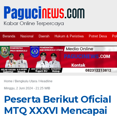
Beranda
Nasional
Daerah
Hukum & Peristiwa
Potret Desa
Pol
Home /
Bengkulu Utara
/
Headline
Minggu, 2 Juni 2024 - 21:25 WIB
Peserta Berikut Oficial
MTQ XXXVI Mencapai