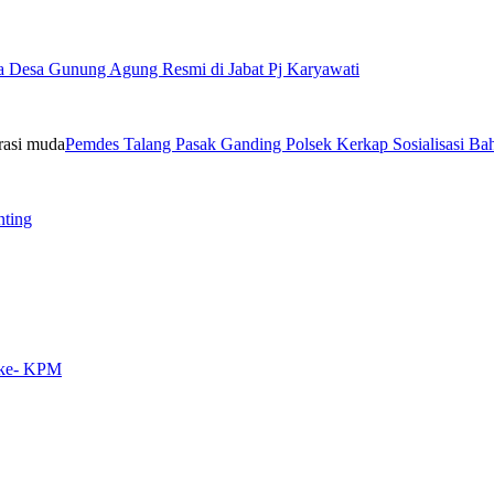
a Desa Gunung Agung Resmi di Jabat Pj Karyawati
Pemdes Talang Pasak Ganding Polsek Kerkap Sosialisasi B
nting
 ke- KPM