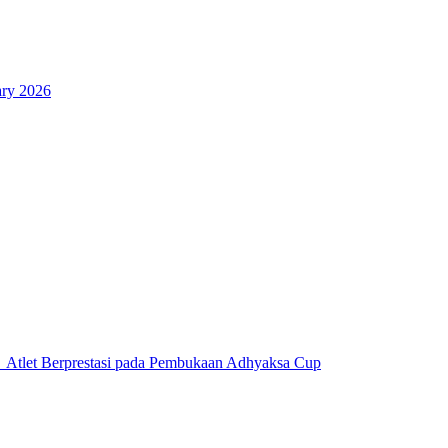
ary 2026
 Atlet Berprestasi pada Pembukaan Adhyaksa Cup