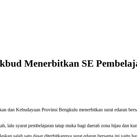
ikbud Menerbitkan SE Pembelaj
an dan Kebudayaan Provinsi Bengkulu menerbitkan surat edaran bersa
ah, lalu syarat pembelajaran tatap muka bagi daerah zona hijau dan kun
kan salah satu dasar diterbitkannya surat edaran bersama ini yaitu 