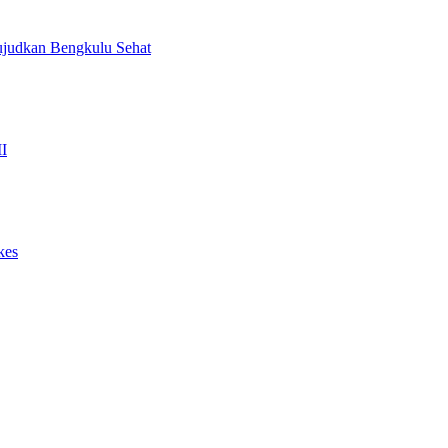
judkan Bengkulu Sehat
I
kes