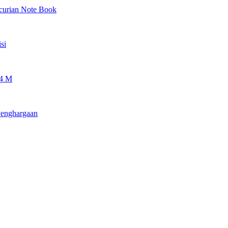
ncurian Note Book
si
 4 M
Penghargaan