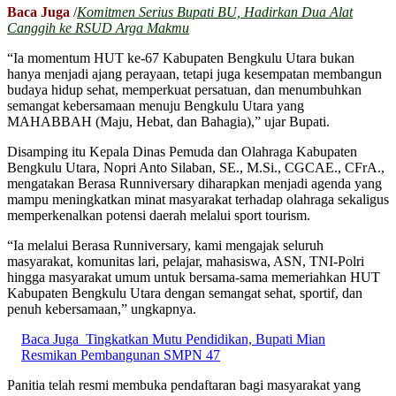
Baca Juga
/
Komitmen Serius Bupati BU, Hadirkan Dua Alat
Canggih ke RSUD Arga Makmu
“Ia momentum HUT ke-67 Kabupaten Bengkulu Utara bukan
hanya menjadi ajang perayaan, tetapi juga kesempatan membangun
budaya hidup sehat, memperkuat persatuan, dan menumbuhkan
semangat kebersamaan menuju Bengkulu Utara yang
MAHABBAH (Maju, Hebat, dan Bahagia),” ujar Bupati.
Disamping itu Kepala Dinas Pemuda dan Olahraga Kabupaten
Bengkulu Utara, Nopri Anto Silaban, SE., M.Si., CGCAE., CFrA.,
mengatakan Berasa Runniversary diharapkan menjadi agenda yang
mampu meningkatkan minat masyarakat terhadap olahraga sekaligus
memperkenalkan potensi daerah melalui sport tourism.
“Ia melalui Berasa Runniversary, kami mengajak seluruh
masyarakat, komunitas lari, pelajar, mahasiswa, ASN, TNI-Polri
hingga masyarakat umum untuk bersama-sama memeriahkan HUT
Kabupaten Bengkulu Utara dengan semangat sehat, sportif, dan
penuh kebersamaan,” ungkapnya.
Baca Juga
Tingkatkan Mutu Pendidikan, Bupati Mian
Resmikan Pembangunan SMPN 47
Panitia telah resmi membuka pendaftaran bagi masyarakat yang