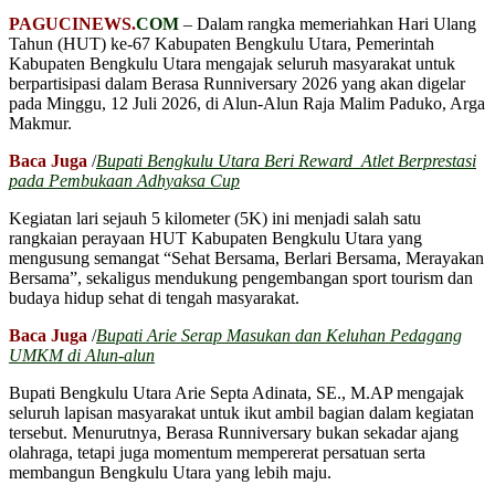
PAGUCINEWS.
COM
– Dalam rangka memeriahkan Hari Ulang
Tahun (HUT) ke-67 Kabupaten Bengkulu Utara, Pemerintah
Kabupaten Bengkulu Utara mengajak seluruh masyarakat untuk
berpartisipasi dalam Berasa Runniversary 2026 yang akan digelar
pada Minggu, 12 Juli 2026, di Alun-Alun Raja Malim Paduko, Arga
Makmur.
Baca Juga
/
Bupati Bengkulu Utara Beri Reward Atlet Berprestasi
pada Pembukaan Adhyaksa Cup
Kegiatan lari sejauh 5 kilometer (5K) ini menjadi salah satu
rangkaian perayaan HUT Kabupaten Bengkulu Utara yang
mengusung semangat “Sehat Bersama, Berlari Bersama, Merayakan
Bersama”, sekaligus mendukung pengembangan sport tourism dan
budaya hidup sehat di tengah masyarakat.
Baca Juga
/
Bupati Arie Serap Masukan dan Keluhan Pedagang
UMKM di Alun-alun
Bupati Bengkulu Utara Arie Septa Adinata, SE., M.AP mengajak
seluruh lapisan masyarakat untuk ikut ambil bagian dalam kegiatan
tersebut. Menurutnya, Berasa Runniversary bukan sekadar ajang
olahraga, tetapi juga momentum mempererat persatuan serta
membangun Bengkulu Utara yang lebih maju.