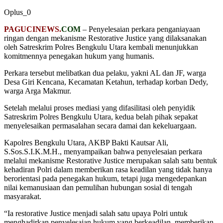
Oplus_0
PAGUCINEWS.
COM
– Penyelesaian perkara penganiayaan
ringan dengan mekanisme Restorative Justice yang dilaksanakan
oleh Satreskrim Polres Bengkulu Utara kembali menunjukkan
komitmennya penegakan hukum yang humanis.
Perkara tersebut melibatkan dua pelaku, yakni AL dan JF, warga
Desa Giri Kencana, Kecamatan Ketahun, terhadap korban Dedy,
warga Arga Makmur.
Setelah melalui proses mediasi yang difasilitasi oleh penyidik
Satreskrim Polres Bengkulu Utara, kedua belah pihak sepakat
menyelesaikan permasalahan secara damai dan kekeluargaan.
Kapolres Bengkulu Utara, AKBP Bakti Kautsar Ali,
S.Sos.S.I.K.M.H., menyampaikan bahwa penyelesaian perkara
melalui mekanisme Restorative Justice merupakan salah satu bentuk
kehadiran Polri dalam memberikan rasa keadilan yang tidak hanya
berorientasi pada penegakan hukum, tetapi juga mengedepankan
nilai kemanusiaan dan pemulihan hubungan sosial di tengah
masyarakat.
“Ia restorative Justice menjadi salah satu upaya Polri untuk
menghadirkan penyelesaian hukum yang berkeadilan, memberikan