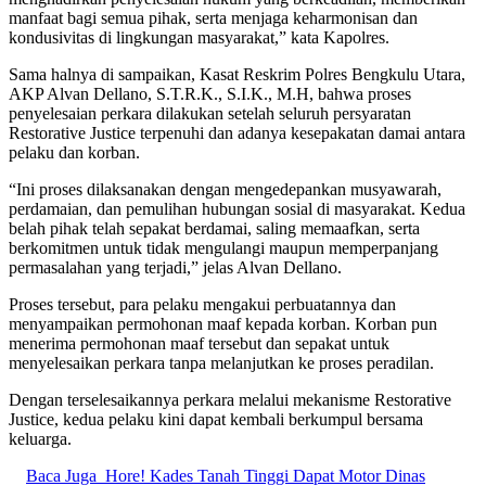
manfaat bagi semua pihak, serta menjaga keharmonisan dan
kondusivitas di lingkungan masyarakat,” kata Kapolres.
Sama halnya di sampaikan, Kasat Reskrim Polres Bengkulu Utara,
AKP Alvan Dellano, S.T.R.K., S.I.K., M.H, bahwa proses
penyelesaian perkara dilakukan setelah seluruh persyaratan
Restorative Justice terpenuhi dan adanya kesepakatan damai antara
pelaku dan korban.
“Ini proses dilaksanakan dengan mengedepankan musyawarah,
perdamaian, dan pemulihan hubungan sosial di masyarakat. Kedua
belah pihak telah sepakat berdamai, saling memaafkan, serta
berkomitmen untuk tidak mengulangi maupun memperpanjang
permasalahan yang terjadi,” jelas Alvan Dellano.
Proses tersebut, para pelaku mengakui perbuatannya dan
menyampaikan permohonan maaf kepada korban. Korban pun
menerima permohonan maaf tersebut dan sepakat untuk
menyelesaikan perkara tanpa melanjutkan ke proses peradilan.
Dengan terselesaikannya perkara melalui mekanisme Restorative
Justice, kedua pelaku kini dapat kembali berkumpul bersama
keluarga.
Baca Juga
Hore! Kades Tanah Tinggi Dapat Motor Dinas