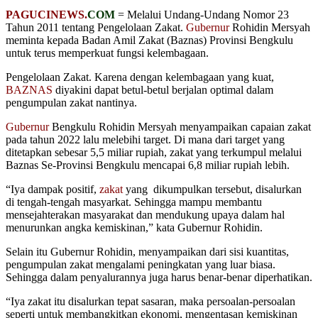
PAGUCINEWS.
COM
= Melalui Undang-Undang Nomor 23
Tahun 2011 tentang Pengelolaan Zakat.
Gubernur
Rohidin Mersyah
meminta kepada Badan Amil Zakat (Baznas) Provinsi Bengkulu
untuk terus memperkuat fungsi kelembagaan.
Pengelolaan Zakat. Karena dengan kelembagaan yang kuat,
BAZNAS
diyakini dapat betul-betul berjalan optimal dalam
pengumpulan zakat nantinya.
Gubernur
Bengkulu Rohidin Mersyah menyampaikan capaian zakat
pada tahun 2022 lalu melebihi target. Di mana dari target yang
ditetapkan sebesar 5,5 miliar rupiah, zakat yang terkumpul melalui
Baznas Se-Provinsi Bengkulu mencapai 6,8 miliar rupiah lebih.
“Iya dampak positif,
zakat
yang dikumpulkan tersebut, disalurkan
di tengah-tengah masyarkat. Sehingga mampu membantu
mensejahterakan masyarakat dan mendukung upaya dalam hal
menurunkan angka kemiskinan,” kata Gubernur Rohidin.
Selain itu Gubernur Rohidin, menyampaikan dari sisi kuantitas,
pengumpulan zakat mengalami peningkatan yang luar biasa.
Sehingga dalam penyalurannya juga harus benar-benar diperhatikan.
“Iya zakat itu disalurkan tepat sasaran, maka persoalan-persoalan
seperti untuk membangkitkan ekonomi, mengentasan kemiskinan