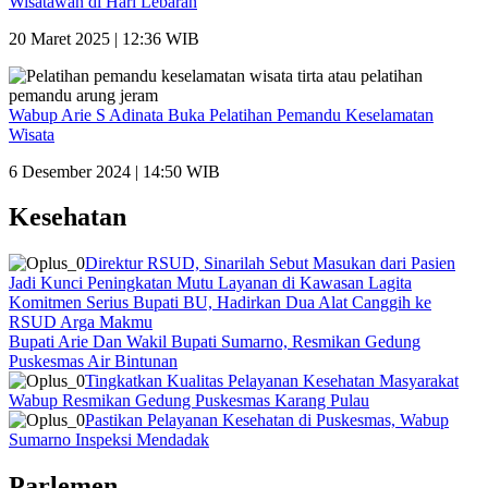
Wisatawan di Hari Lebaran
20 Maret 2025 | 12:36 WIB
Wabup Arie S Adinata Buka Pelatihan Pemandu Keselamatan
Wisata
6 Desember 2024 | 14:50 WIB
Kesehatan
Direktur RSUD, Sinarilah Sebut Masukan dari Pasien
Jadi Kunci Peningkatan Mutu Layanan di Kawasan Lagita
Komitmen Serius Bupati BU, Hadirkan Dua Alat Canggih ke
RSUD Arga Makmu
Bupati Arie Dan Wakil Bupati Sumarno, Resmikan Gedung
Puskesmas Air Bintunan
Tingkatkan Kualitas Pelayanan Kesehatan Masyarakat
Wabup Resmikan Gedung Puskesmas Karang Pulau
Pastikan Pelayanan Kesehatan di Puskesmas, Wabup
Sumarno Inspeksi Mendadak
Parlemen