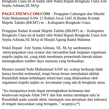
Bengkulu Utara ini di hadiri oleh Wakil Bupati Bengkulu Utara Arie
Septia Adinata,SE.MAp
PAGUCINEWS.COM.
COM
– Pengajian Gabungan dan Maulid
Nabi Muhammad SAW 12 Rabiul Awal 1445 H,Badan Kontak
Majelis Taklim (BKMT) se – Kabupaten Bengkulu Utara.
Pengajian Badan Kontak Majelis Taklim (BKMT) se – Kabupaten
Bengkulu Utara ini di hadiri oleh Wakil Bupati Bengkulu Utara Arie
Septia Adinata,SE.MAp di Masjid Agung Baitul Makmur.
Wakil Bupati Arie Septia Adinata, SE, M.Ap sambutanya
menyampaikan rasa syukur dan meyambut baik kegiatan organisasi
majelis taqlim ini, yang telah membantu pemerintah daerah dalam
meningkatkan sumber daya manusia yang berkualitas.
Momen maulid Nabi Muhammad SAW ini, wabup berharap tidak
hanya bersifat serimonial, tetapi benar-benar meneladani akhlak
Rasulullah dalam kehidupan sehari-hari yang dilaksankan oleh
organisasi majelis taqlim se- kecamatan yang ada di bengkulu utara.
“Iya harapannya tentu dapat meningkatkan keimanan dan
ketakwaan kepada Allah SWT dan kita semua mendapat safa’at
Rasulullah pada yaumil akhir, memupuk rasa persatuan dan toleransi
di tengah masyarakat yang beragam.,” ucapnya.(*)