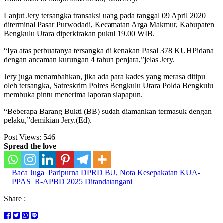
Lanjut Jery tersangka transaksi uang pada tanggal 09 April 2020
diterminal Pasar Purwodadi, Kecamatan Arga Makmur, Kabupaten
Bengkulu Utara diperkirakan pukul 19.00 WIB.
“Iya atas perbuatanya tersangka di kenakan Pasal 378 KUHPidana
dengan ancaman kurungan 4 tahun penjara,”jelas Jery.
Jery juga menambahkan, jika ada para kades yang merasa ditipu
oleh tersangka, Satreskrim Polres Bengkulu Utara Polda Bengkulu
membuka pintu menerima laporan siapapun.
“Beberapa Barang Bukti (BB) sudah diamankan termasuk dengan
pelaku,”demikian Jery.(Ed).
Post Views:
546
Spread the love
Baca Juga
Paripurna DPRD BU, Nota Kesepakatan KUA-
PPAS R-APBD 2025 Ditandatangani
Share :