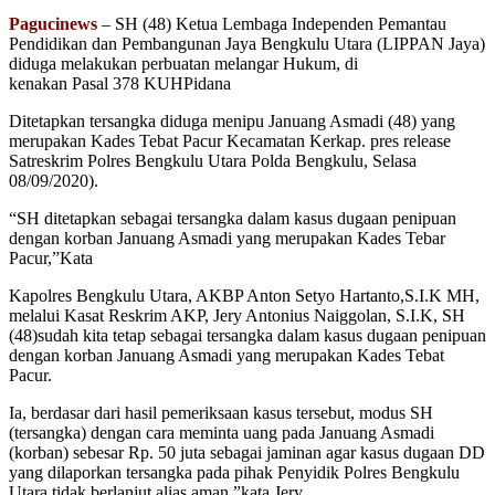
Pagucinews
– SH (48) Ketua Lembaga Independen Pemantau
Pendidikan dan Pembangunan Jaya Bengkulu Utara (LIPPAN Jaya)
diduga melakukan perbuatan melangar Hukum, di
kenakan Pasal 378 KUHPidana
Ditetapkan tersangka diduga menipu Januang Asmadi (48) yang
merupakan Kades Tebat Pacur Kecamatan Kerkap. pres release
Satreskrim Polres Bengkulu Utara Polda Bengkulu, Selasa
08/09/2020).
“SH ditetapkan sebagai tersangka dalam kasus dugaan penipuan
dengan korban Januang Asmadi yang merupakan Kades Tebar
Pacur,”Kata
Kapolres Bengkulu Utara, AKBP Anton Setyo Hartanto,S.I.K MH,
melalui Kasat Reskrim AKP, Jery Antonius Naiggolan, S.I.K, SH
(48)sudah kita tetap sebagai tersangka dalam kasus dugaan penipuan
dengan korban Januang Asmadi yang merupakan Kades Tebat
Pacur.
Ia, berdasar dari hasil pemeriksaan kasus tersebut, modus SH
(tersangka) dengan cara meminta uang pada Januang Asmadi
(korban) sebesar Rp. 50 juta sebagai jaminan agar kasus dugaan DD
yang dilaporkan tersangka pada pihak Penyidik Polres Bengkulu
Utara tidak berlanjut alias aman,”kata Jery.