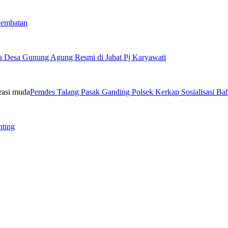
Jembatan
a Desa Gunung Agung Resmi di Jabat Pj Karyawati
Pemdes Talang Pasak Ganding Polsek Kerkap Sosialisasi B
nting