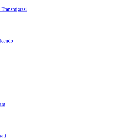
 Transmigrasi
Cicendo
ara
ati