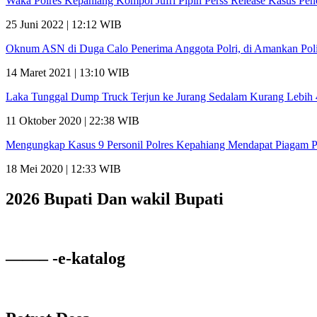
Waka Polres Kepahiang Kompol Jufri Pipin Perss Release Kasus Pe
25 Juni 2022 | 12:12 WIB
Oknum ASN di Duga Calo Penerima Anggota Polri, di Amankan Poli
14 Maret 2021 | 13:10 WIB
Laka Tunggal Dump Truck Terjun ke Jurang Sedalam Kurang Lebih
11 Oktober 2020 | 22:38 WIB
Mengungkap Kasus 9 Personil Polres Kepahiang Mendapat Piagam 
18 Mei 2020 | 12:33 WIB
2026 Bupati Dan wakil Bupati
——– -e-katalog