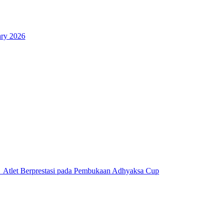
ary 2026
 Atlet Berprestasi pada Pembukaan Adhyaksa Cup