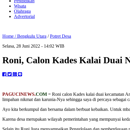
Pendidikan
Wisata
Olahraga
Advertorial
Home /
Bengkulu Utara
/
Potret Desa
Selasa, 28 Juni 2022 - 14:02 WIB
Roni, Calon Kades Kalai Duai
PAGUCINEWS.
COM
= Roni calon Kades kalai duai kecamatan Ar
limpahan nikmat dan karunia-Nya sehingga saya di percaya sebagai ca
Ayo kita berkumpul dan bersama dalam berbuat kebaikan. Untuk mb
Karena desa merupakan wilayah pemerintahan yang mempunyai kedau
Selain itu Roni Juga menyampaikan Pengelolaan dan pemberdayaan m