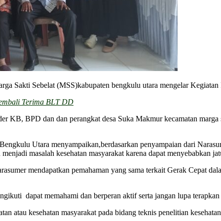
a Sakti Sebelat (MSS)kabupaten bengkulu utara mengelar Kegiatan P
Kembali Terima BLT DD
ader KB, BPD dan dan perangkat desa Suka Makmur kecamatan marga sa
engkulu Utara menyampaikan,berdasarkan penyampaian dari Narasumbe
enjadi masalah kesehatan masyarakat karena dapat menyebabkan jatu
ri narasumer mendapatkan pemahaman yang sama terkait Gerak Cepat d
engikuti dapat memahami dan berperan aktif serta jangan lupa terapkan
tan atau kesehatan masyarakat pada bidang teknis penelitian kesehatan