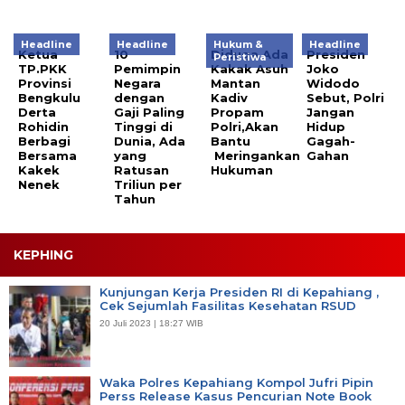
Headline
Headline
Hukum &
Headline
Ketua
10
Diduga Ada
Presiden
Peristiwa
TP.PKK
Pemimpin
Kakak Asuh
Joko
Provinsi
Negara
Mantan
Widodo
Bengkulu
dengan
Kadiv
Sebut, Polri
Derta
Gaji Paling
Propam
Jangan
Rohidin
Tinggi di
Polri,Akan
Hidup
Berbagi
Dunia, Ada
Bantu
Gagah-
Bersama
yang
Meringankan
Gahan
Kakek
Ratusan
Hukuman
Nenek
Triliun per
Tahun
KEPHING
Kunjungan Kerja Presiden RI di Kepahiang ,
Cek Sejumlah Fasilitas Kesehatan RSUD
20 Juli 2023 | 18:27 WIB
Waka Polres Kepahiang Kompol Jufri Pipin
Perss Release Kasus Pencurian Note Book