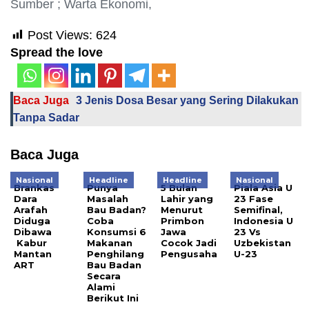
Sumber ; Warta Ekonomi,
Post Views:
624
Spread the love
Baca Juga
3 Jenis Dosa Besar yang Sering Dilakukan
Tanpa Sadar
Baca Juga
Nasional
Headline
Headline
Nasional
Brankas
Punya
5 Bulan
Piala Asia U
Dara
Masalah
Lahir yang
23 Fase
Arafah
Bau Badan?
Menurut
Semifinal,
Diduga
Coba
Primbon
Indonesia U
Dibawa
Konsumsi 6
Jawa
23 Vs
Kabur
Makanan
Cocok Jadi
Uzbekistan
Mantan
Penghilang
Pengusaha
U-23
ART
Bau Badan
Secara
Alami
Berikut Ini