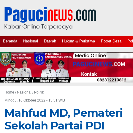
Beranda
Nasional
Daerah
Hukum & Peristiwa
Potret Desa
Pol
Home /
Nasional
/
Politik
Minggu, 16 Oktober 2022 - 13:51 WIB
Mahfud MD, Pemateri
Sekolah Partai PDI