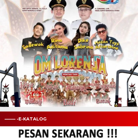
——– -E-KATALOG