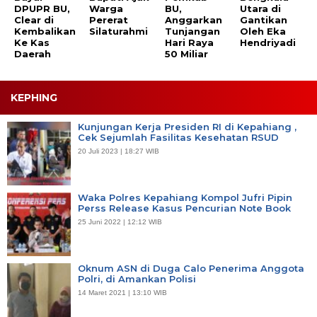
DPUPR BU,
Warga
BU,
Utara di
Clear di
Pererat
Anggarkan
Gantikan
Kembalikan
Silaturahmi
Tunjangan
Oleh Eka
Ke Kas
Hari Raya
Hendriyadi
Daerah
50 Miliar
KEPHING
Kunjungan Kerja Presiden RI di Kepahiang ,
Cek Sejumlah Fasilitas Kesehatan RSUD
20 Juli 2023 | 18:27 WIB
Waka Polres Kepahiang Kompol Jufri Pipin
Perss Release Kasus Pencurian Note Book
25 Juni 2022 | 12:12 WIB
Oknum ASN di Duga Calo Penerima Anggota
Polri, di Amankan Polisi
14 Maret 2021 | 13:10 WIB