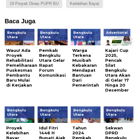
19 Proyek Dinas PUPR BU
Kelebihan Bayar
Baca Juga
Bengkulu
Bengkulu
Bengkulu
Advertorial
Utara
Utara
Utara
Wauu! Ada
Pemkab
Warga
Kajari Cup
Proyek
Bengkulu
Terkena
2025,
Rehabilitasi
Utara Gelar
Musibah
Pencak
Pemeliharaan
Rapat
Kebakaran
Silat
Puskesmas
Forum
Mendapat
Bengkulu
Pembantu
Komunikasi
Bantuan
Utara Akan
Baru Mulai
Dari
di Gelar 17
di Kerjakan
Pemerintah
Hinga 20
Desember
Bengkulu
Bengkulu
Bengkulu
Bengkulu
Utara
Utara
Utara
Utara
Proyek
Idul Fitri
Tahun
Sekwan
Kelebihan
1446 H
2024
DPRD
Bayar
Bupati Ajak
Pemkab
Bengkulu