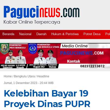
Beranda
Nasional
Daerah
Hukum & Peristiwa
Potret Desa
Pol
Home /
Bengkulu Utara
/
Headline
Jumat, 1 Desember 2023 - 20:44 WIB
Kelebihan Bayar 19
Proyek Dinas PUPR