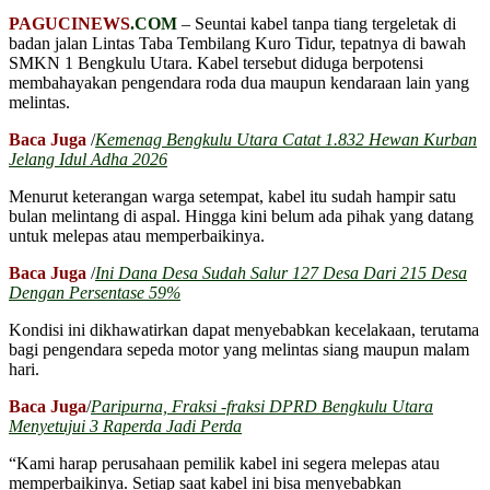
PAGUCINEWS
.COM
– Seuntai kabel tanpa tiang tergeletak di
badan jalan Lintas Taba Tembilang Kuro Tidur, tepatnya di bawah
SMKN 1 Bengkulu Utara. Kabel tersebut diduga berpotensi
membahayakan pengendara roda dua maupun kendaraan lain yang
melintas.
Baca Juga
/
Kemenag Bengkulu Utara Catat 1.832 Hewan Kurban
Jelang Idul Adha 2026
Menurut keterangan warga setempat, kabel itu sudah hampir satu
bulan melintang di aspal. Hingga kini belum ada pihak yang datang
untuk melepas atau memperbaikinya.
Baca Juga
/
Ini Dana Desa Sudah Salur 127 Desa Dari 215 Desa
Dengan Persentase 59%
Kondisi ini dikhawatirkan dapat menyebabkan kecelakaan, terutama
bagi pengendara sepeda motor yang melintas siang maupun malam
hari.
Baca Juga
/
Paripurna, Fraksi -fraksi DPRD Bengkulu Utara
Menyetujui 3 Raperda Jadi Perda
“Kami harap perusahaan pemilik kabel ini segera melepas atau
memperbaikinya. Setiap saat kabel ini bisa menyebabkan