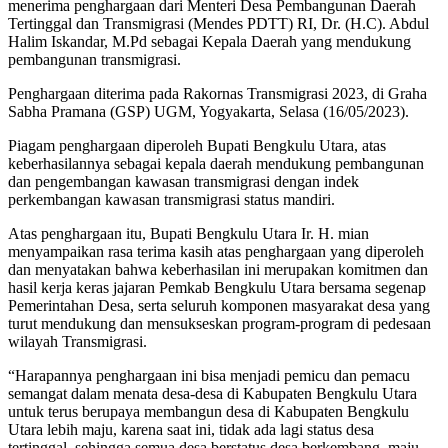
menerima penghargaan dari Menteri Desa Pembangunan Daerah
Tertinggal dan Transmigrasi (Mendes PDTT) RI, Dr. (H.C). Abdul
Halim Iskandar, M.Pd sebagai Kepala Daerah yang mendukung
pembangunan transmigrasi.
Penghargaan diterima pada Rakornas Transmigrasi 2023, di Graha
Sabha Pramana (GSP) UGM, Yogyakarta, Selasa (16/05/2023).
Piagam penghargaan diperoleh Bupati Bengkulu Utara, atas
keberhasilannya sebagai kepala daerah mendukung pembangunan
dan pengembangan kawasan transmigrasi dengan indek
perkembangan kawasan transmigrasi status mandiri.
Atas penghargaan itu, Bupati Bengkulu Utara Ir. H. mian
menyampaikan rasa terima kasih atas penghargaan yang diperoleh
dan menyatakan bahwa keberhasilan ini merupakan komitmen dan
hasil kerja keras jajaran Pemkab Bengkulu Utara bersama segenap
Pemerintahan Desa, serta seluruh komponen masyarakat desa yang
turut mendukung dan mensukseskan program-program di pedesaan
wilayah Transmigrasi.
“Harapannya penghargaan ini bisa menjadi pemicu dan pemacu
semangat dalam menata desa-desa di Kabupaten Bengkulu Utara
untuk terus berupaya membangun desa di Kabupaten Bengkulu
Utara lebih maju, karena saat ini, tidak ada lagi status desa
tertinggal, sehingga semua desa berstatus desa berkembang, maju