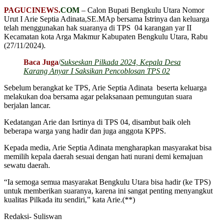
PAGUCINEWS.
COM
– Calon Bupati Bengkulu Utara Nomor
Urut I Arie Septia Adinata,SE.MAp bersama Istrinya dan keluarga
telah menggunakan hak suaranya di TPS 04 karangan yar II
Kecamatan kota Arga Makmur Kabupaten Bengkulu Utara, Rabu
(27/11/2024).
Baca Juga
/
Sukseskan Pilkada 2024, Kepala Desa
Karang Anyar I Saksikan Pencoblosan TPS 02
Sebelum berangkat ke TPS, Arie Septia Adinata beserta keluarga
melakukan doa bersama agar pelaksanaan pemungutan suara
berjalan lancar.
Kedatangan Arie dan Isrtinya di TPS 04, disambut baik oleh
beberapa warga yang hadir dan juga anggota KPPS.
Kepada media, Arie Septia Adinata mengharapkan masyarakat bisa
memilih kepala daerah sesuai dengan hati nurani demi kemajuan
sewatu daerah.
“Ia semoga semua masyarakat Bengkulu Utara bisa hadir (ke TPS)
untuk memberikan suaranya, karena ini sangat penting menyangkut
kualitas Pilkada itu sendiri,” kata Arie.(**)
Redaksi- Suliswan