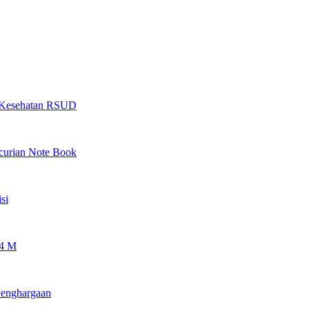
as Kesehatan RSUD
ncurian Note Book
si
 4 M
Penghargaan