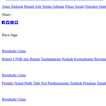
Agus Sudrajat
Bupati Arie Septia Adinata
Dinas Sosial
Operator Sist
Share :
Baca Juga
Bengkulu Utara
Rektor UNIB dan Bupati Tandatangani Naskah Kesepakatan Bersam
Bengkulu Utara
Pemdes Napal Putih Titik Nol Pembangunan Tembok Penahan Tanah
Bengkulu Utara