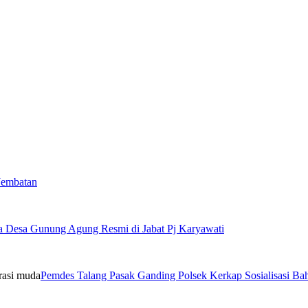
Jembatan
a Desa Gunung Agung Resmi di Jabat Pj Karyawati
Pemdes Talang Pasak Ganding Polsek Kerkap Sosialisasi B