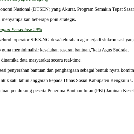
konomi Nasional (DTSEN) yang Akurat, Program Semakin Tepat Sasar
a menyampaikan beberapa poin strategis.
engan Persentase 59%
eluruh operator SIKS-NG desa/kelurahan agar terjadi sinkronisasi yang
 guna meminimalisir kesalahan sasaran bantuan,”kata Agus Sudrajat
dinamika data masyarakat secara real-time.
sesi penyerahan bantuan dan penghargaan sebagai bentuk nyata komit
ntuk satu tahun anggaran kepada Dinas Sosial Kabupaten Bengkulu Ut
antuan pendukung peserta Penerima Bantuan Iuran (PBI) Jaminan Keseh