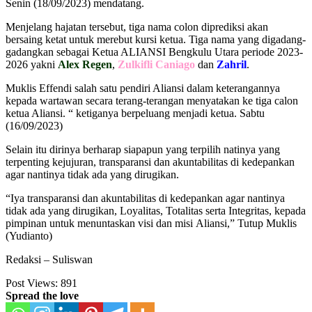
Senin (18/09/2023) mendatang.
Menjelang hajatan tersebut, tiga nama colon diprediksi akan
bersaing ketat untuk merebut kursi ketua. Tiga nama yang digadang-
gadangkan sebagai Ketua ALIANSI Bengkulu Utara periode 2023-
2026 yakni
Alex Regen
,
Zulkifli Caniago
dan
Zahril
.
Muklis Effendi salah satu pendiri Aliansi dalam keterangannya
kepada wartawan secara terang-terangan menyatakan ke tiga calon
ketua Aliansi. “ ketiganya berpeluang menjadi ketua. Sabtu
(16/09/2023)
Selain itu dirinya berharap siapapun yang terpilih natinya yang
terpenting kejujuran, transparansi dan akuntabilitas di kedepankan
agar nantinya tidak ada yang dirugikan.
“Iya transparansi dan akuntabilitas di kedepankan agar nantinya
tidak ada yang dirugikan, Loyalitas, Totalitas serta Integritas, kepada
pimpinan untuk menuntaskan visi dan misi Aliansi,” Tutup Muklis
(Yudianto)
Redaksi – Suliswan
Post Views:
891
Spread the love