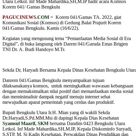
Utara Letkol. Inf Made Mahardika,SH,M.IP hadir acara Komsos
Korem 041/ Gamas Bengkulu
PAGUCINEWS.
COM
= Korem 041/Gamas TA. 2022, giat
Komunikasi Sosial (Komsos) di Gedung Balai Prajurit Korem
041/Gamas Bengkulu. Kamis (16/6/22).
Kegiatan yang mengusung tema “Pemanfaatan Media Sosial di Era
Digital”, di buka langsung oleh Darem 041/Garuda Emas Brigjen
TNI Dr. A. Budi Handoyo M.Tr.
Sekda Dr, Haryadi Bersama Kepala Dinas Kesehatan Bengkulu Utar
Danrem 041/Gamas Bengkulu menyampaikan tujuan
dilaksanakanya komsos, untuk meningkatkan wawasan kebangsaan
dengan memaksimalkan nilai positif dari memanfaatkan media sosial
dan meminimalisir dampak negatif menuju internet sehat
mewujudkan aparat pemerintah yang cerdas dan produktif.
Bupati Bengkulu Utara Ir.H. Mian yang di wakili Sekda
Dr.Haryadi,S.Pd.MM.Msi di dapingi Kepala Dias Kesehatan
Syamsul Maarif, SKM
bersama Dandim 0423 Bengkulu Utara
Letkol. Inf Made Mahardika,SH,M.IP, Kepala Diskominfo Suryadi,
S.STP, M. Si Kadis Kesehatan, Perwakilan Dinas Pendidikan dan