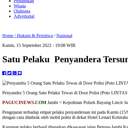
Pendidikan
Wisata
Olahraga
Advertorial
Home /
Hukum & Peristiwa
/
Nasional
Kamis, 15 September 2022 - 19:08 WIB
Satu Pelaku Penyandera Tersun
Penyandra 5 Orang Satu Pelaku Tewas di Door Polisi (Poto LI
PAGUCINEWS.
COM
Jambi = Kepolisian Polsek Bayung Lincir Ja
Pengejaran terhadap empat pelaku penyanderaan ini pada Kamis (15/
dengan cara ditabrak oleh mobil polisi di dekat Hotel Lestari Kelura
Keempat pelaku berhasil ditangkap dikawasan jalan Betung-Jambi 