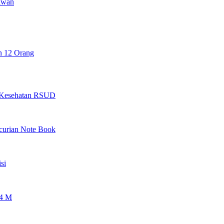
awan
n 12 Orang
as Kesehatan RSUD
ncurian Note Book
si
 4 M