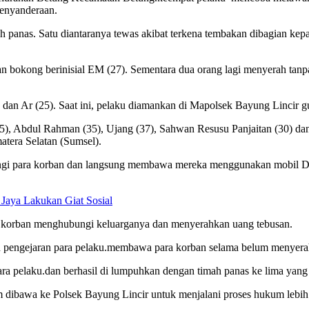
penyanderaan.
h panas. Satu diantaranya tewas akibat terkena tembakan dibagian kepa
gian bokong berinisial EM (27). Sementara dua orang lagi menyerah ta
dan Ar (25). Saat ini, pelaku diamankan di Mapolsek Bayung Lincir gu
5), Abdul Rahman (35), Ujang (37), Sahwan Resusu Panjaitan (30) da
era Selatan (Sumsel).
angi para korban dan langsung membawa mereka menggunakan mobil D
Jaya Lakukan Giat Sosial
r korban menghubungi keluarganya dan menyerahkan uang tebusan.
an pengejaran para pelaku.membawa para korban selama belum menyera
ra pelaku.dan berhasil di lumpuhkan dengan timah panas ke lima yang 
dibawa ke Polsek Bayung Lincir untuk menjalani proses hukum lebih 