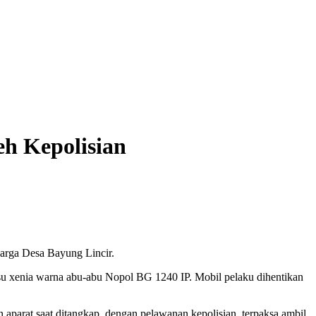
h Kepolisian
arga Desa Bayung Lincir.
su xenia warna abu-abu Nopol BG 1240 IP. Mobil pelaku dihentikan
aparat saat ditangkap dengan pelawanan kepolisian terpaksa ambil