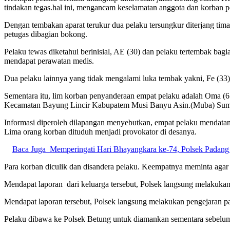
tindakan tegas.hal ini, mengancam keselamatan anggota dan korban 
Dengan tembakan aparat terukur dua pelaku tersungkur diterjang tima
petugas dibagian bokong.
Pelaku tewas diketahui berinisial, AE (30) dan pelaku tertembak ba
mendapat perawatan medis.
Dua pelaku lainnya yang tidak mengalami luka tembak yakni, Fe (33) 
Sementara itu, lim korban penyanderaan empat pelaku adalah Oma (6
Kecamatan Bayung Lincir Kabupatem Musi Banyu Asin.(Muba) Sumat
Informasi diperoleh dilapangan menyebutkan, empat pelaku mendat
Lima orang korban dituduh menjadi provokator di desanya.
Baca Juga
Memperingati Hari Bhayangkara ke-74, Polsek Padang 
Para korban diculik dan disandera pelaku. Keempatnya meminta aga
Mendapat laporan dari keluarga tersebut, Polsek langsung melakuk
Mendapat laporan tersebut, Polsek langsung melakukan pengejaran pa
Pelaku dibawa ke Polsek Betung untuk diamankan sementara sebelum 