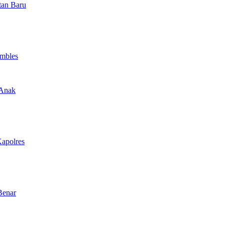
tan Baru
Ambles
 Anak
Kapolres
Benar