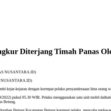
gkur Diterjang Timah Panas Ole
NTAS NUSANTARA.ID)
mbi kejar-kejaran dengan keempat pelaku penyanderaaan lima orang w
9/2022) pukul 05.30 WIB. Pelaku menggunakan satu unit mobil daihat
han Betung.
Kelurahan Betung Kecamatan Betung.keempat pelaku mencoba melawan 