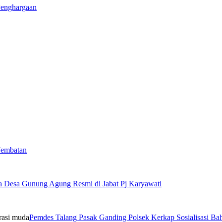
Penghargaan
Jembatan
a Desa Gunung Agung Resmi di Jabat Pj Karyawati
Pemdes Talang Pasak Ganding Polsek Kerkap Sosialisasi B