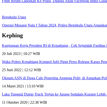
FMR Resmi Laporkan Ke Polisi, Diduga Akun Facebook Indra Gun
Bengkulu Utara
Operasi Musang Nala I Tahun 2024, Polres Bengkulu Utara Amanka
Kephing
Kunjungan Kerja Presiden RI di Kepahiang , Cek Sejumlah Fasilit
20 Juli 2023 | 18:27 WIB
Waka Polres Kepahiang Kompol Jufri Pipin Perss Release Kasus Pe
25 Juni 2022 | 12:12 WIB
Oknum ASN di Duga Calo Penerima Anggota Polri, di Amankan Poli
14 Maret 2021 | 13:10 WIB
Laka Tunggal Dump Truck Terjun ke Jurang Sedalam Kurang Lebih
11 Oktober 2020 | 22:38 WIB