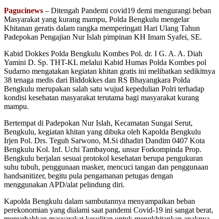
Pagucinews
– Ditengah Pandemi covid19 demi mengurangi beban
Masyarakat yang kurang mampu, Polda Bengkulu mengelar
Khitanan geratis dalam rangka memperingati Hari Ulang Tahun
Padepokan Pengajian Nur Islah pimpinan KH Imam Syafei, SE.
Kabid Dokkes Polda Bengkulu Kombes Pol. dr. I G. A. A. Diah
Yamini D. Sp. THT-KL melalui Kabid Humas Polda Kombes pol
Sudarno mengatakan kegiatan khitan gratis ini melibatkan sedikitnya
38 tenaga medis dari Biddokkes dan RS Bhayangkara Polda
Bengkulu merupakan salah satu wujud kepedulian Polri terhadap
kondisi kesehatan masyarakat terutama bagi masyarakat kurang
mampu.
Bertempat di Padepokan Nur Islah, Kecamatan Sungai Serut,
Bengkulu, kegiatan khitan yang dibuka oleh Kapolda Bengkulu
Irjen Pol. Drs. Teguh Sarwono, M.Si dihadiri Dandim 0407 Kota
Bengkulu Kol. Inf. Uchi Tambayong, unsur Forkompinda Prop.
Bengkulu berjalan sesuai protokol kesehatan berupa pengukuran
suhu tubuh, penggunaan masker, mencuci tangan dan penggunaan
handsanitizer, begitu pula pengamanan petugas dengan
menggunakan APD/alat pelindung diri.
Kapolda Bengkulu dalam sambutannya menyampaikan beban
perekonomian yang dialami saat pandemi Covid-19 ini sangat berat,
menyebabkan masyarakat kesulitan untuk mengkhitankan anaknya