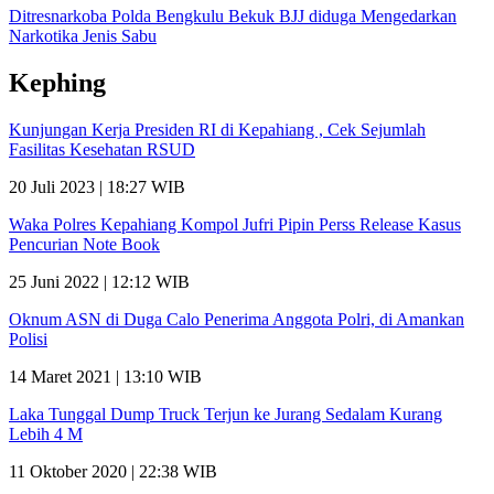
Ditresnarkoba Polda Bengkulu Bekuk BJJ diduga Mengedarkan
Narkotika Jenis Sabu
Kephing
Kunjungan Kerja Presiden RI di Kepahiang , Cek Sejumlah
Fasilitas Kesehatan RSUD
20 Juli 2023 | 18:27 WIB
Waka Polres Kepahiang Kompol Jufri Pipin Perss Release Kasus
Pencurian Note Book
25 Juni 2022 | 12:12 WIB
Oknum ASN di Duga Calo Penerima Anggota Polri, di Amankan
Polisi
14 Maret 2021 | 13:10 WIB
Laka Tunggal Dump Truck Terjun ke Jurang Sedalam Kurang
Lebih 4 M
11 Oktober 2020 | 22:38 WIB