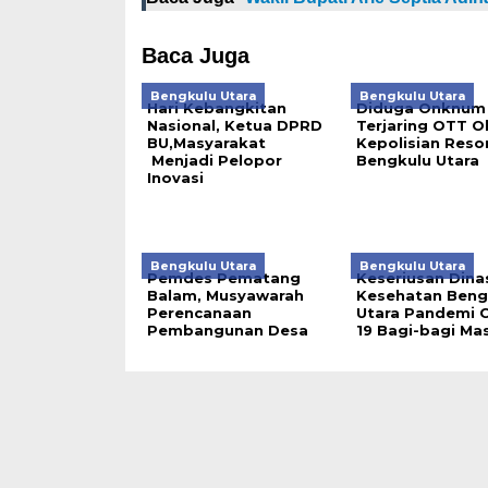
Baca Juga
Bengkulu Utara
Bengkulu Utara
Hari Kebangkitan
Diduga Onknum 
Nasional, Ketua DPRD
Terjaring OTT O
BU,Masyarakat
Kepolisian Reso
Menjadi Pelopor
Bengkulu Utara
Inovasi
Bengkulu Utara
Bengkulu Utara
Pemdes Pematang
Keseriusan Dina
Balam, Musyawarah
Kesehatan Beng
Perencanaan
Utara Pandemi C
Pembangunan Desa
19 Bagi-bagi Ma