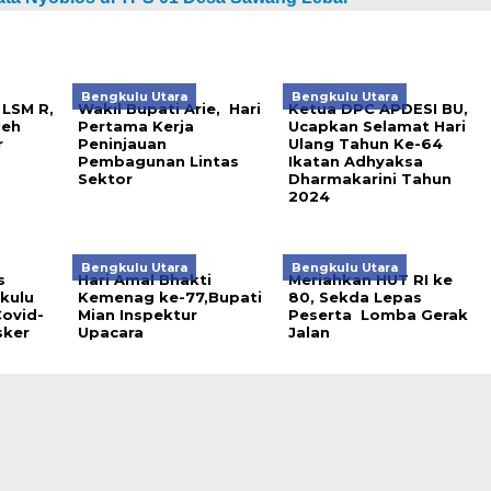
Bengkulu Utara
Bengkulu Utara
LSM R,
Wakil Bupati Arie, Hari
Ketua DPC APDESI BU,
leh
Pertama Kerja
Ucapkan Selamat Hari
r
Peninjauan
Ulang Tahun Ke-64
Pembagunan Lintas
Ikatan Adhyaksa
Sektor
Dharmakarini Tahun
2024
Bengkulu Utara
Bengkulu Utara
s
Hari Amal Bhakti
Meriahkan HUT RI ke
kulu
Kemenag ke-77,Bupati
80, Sekda Lepas
ovid-
Mian Inspektur
Peserta Lomba Gerak
sker
Upacara
Jalan