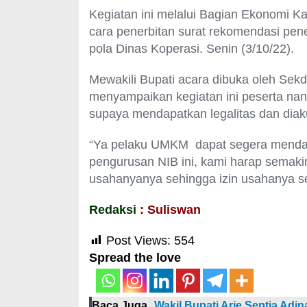
Kegiatan ini melalui Bagian Ekonomi Ka
cara penerbitan surat rekomendasi pe
pola Dinas Koperasi. Senin (3/10/22).
Mewakili Bupati acara dibuka oleh Sek
menyampaikan kegiatan ini peserta na
supaya mendapatkan legalitas dan diak
“Ya pelaku UMKM dapat segera mend
pengurusan NIB ini, kami harap semak
usahanyanya sehingga izin usahanya se
Redaksi
: Suliswan
Post Views:
554
Spread the love
Baca Juga
Wakil Bupati Arie Septia Adi