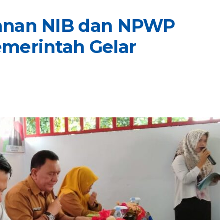
anan NIB dan NPWP
merintah Gelar