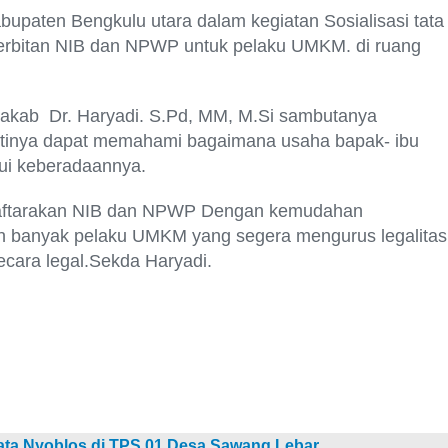
bupaten Bengkulu utara dalam kegiatan Sosialisasi tata
nerbitan NIB dan NPWP untuk pelaku UMKM. di ruang
dakab Dr. Haryadi. S.Pd, MM, M.Si sambutanya
ntinya dapat memahami bagaimana usaha bapak- ibu
ui keberadaannya.
aftarakan NIB dan NPWP Dengan kemudahan
in banyak pelaku UMKM yang segera mengurus legalitas
cara legal.Sekda Haryadi.
nata Nyoblos di TPS 01 Desa Sawang Lebar