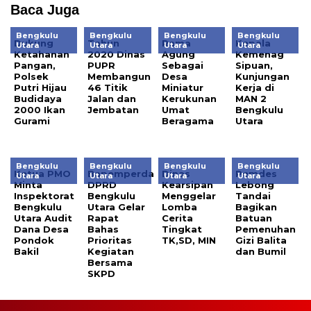
Baca Juga
Bengkulu
Bengkulu
Bengkulu
Bengkulu
Dukung
Tahun
Rama
Kepala
Utara
Utara
Utara
Utara
Ketahanan
2020 Dinas
Agung
Kemenag
Pangan,
PUPR
Sebagai
Sipuan,
Polsek
Membangun
Desa
Kunjungan
Putri Hijau
46 Titik
Miniatur
Kerja di
Budidaya
Jalan dan
Kerukunan
MAN 2
2000 Ikan
Jembatan
Umat
Bengkulu
Gurami
Beragama
Utara
Bengkulu
Bengkulu
Bengkulu
Bengkulu
Ketua PMO
Bapemperda
Dinas
Pemdes
Utara
Utara
Utara
Utara
Minta
DPRD
Kearsipan
Lebong
Inspektorat
Bengkulu
Menggelar
Tandai
Bengkulu
Utara Gelar
Lomba
Bagikan
Utara Audit
Rapat
Cerita
Batuan
Dana Desa
Bahas
Tingkat
Pemenuhan
Pondok
Prioritas
TK,SD, MIN
Gizi Balita
Bakil
Kegiatan
dan Bumil
Bersama
SKPD