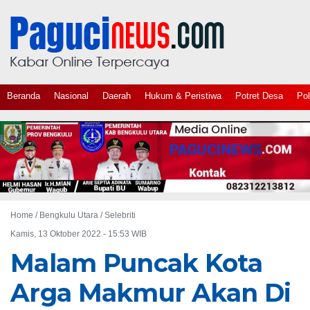
Beranda
Nasional
Daerah
Hukum & Peristiwa
Potret Desa
Pol
Home /
Bengkulu Utara
/
Selebriti
Kamis, 13 Oktober 2022 - 15:53 WIB
Malam Puncak Kota
Arga Makmur Akan Di