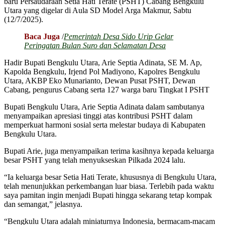
baru Persaudaraan Setia Hati Terate (PSHT) Cabang Bengkulu
Utara yang digelar di Aula SD Model Arga Makmur, Sabtu
(12/7/2025).
Baca Juga
/
Pemerintah Desa Sido Urip Gelar
Peringatan Bulan Suro dan Selamatan Desa
Hadir Bupati Bengkulu Utara, Arie Septia Adinata, SE M. Ap,
Kapolda Bengkulu, Irjend Pol Madiyono, Kapolres Bengkulu
Utara, AKBP Eko Munarianto, Dewan Pusat PSHT, Dewan
Cabang, pengurus Cabang serta 127 warga baru Tingkat I PSHT
Bupati Bengkulu Utara, Arie Septia Adinata dalam sambutanya
menyampaikan apresiasi tinggi atas kontribusi PSHT dalam
memperkuat harmoni sosial serta melestar budaya di Kabupaten
Bengkulu Utara.
Bupati Arie, juga menyampaikan terima kasihnya kepada keluarga
besar PSHT yang telah menyukseskan Pilkada 2024 lalu.
“Ia keluarga besar Setia Hati Terate, khususnya di Bengkulu Utara,
telah menunjukkan perkembangan luar biasa. Terlebih pada waktu
saya pamitan ingin menjadi Bupati hingga sekarang tetap kompak
dan semangat,” jelasnya.
“Bengkulu Utara adalah miniaturnya Indonesia, bermacam-macam