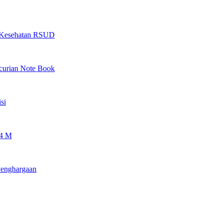
as Kesehatan RSUD
ncurian Note Book
si
 4 M
Penghargaan