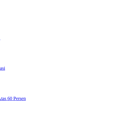
a
asi
tas 60 Persen