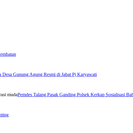
Jembatan
a Desa Gunung Agung Resmi di Jabat Pj Karyawati
Pemdes Talang Pasak Ganding Polsek Kerkap Sosialisasi B
nting