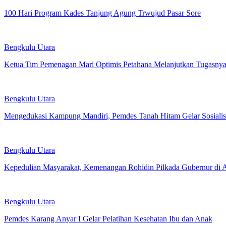
100 Hari Program Kades Tanjung Agung Trwujud Pasar Sore
Bengkulu Utara
Ketua Tim Pemenagan Mari Optimis Petahana Melanjutkan Tugasny
Bengkulu Utara
Mengedukasi Kampung Mandiri, Pemdes Tanah Hitam Gelar Sosialis
Bengkulu Utara
Kepedulian Masyarakat, Kemenangan Rohidin Pilkada Gubernur di A
Bengkulu Utara
Pemdes Karang Anyar I Gelar Pelatihan Kesehatan Ibu dan Anak