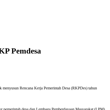
RKP Pemdesa
uk menyusun Rencana Kerja Pemerintah Desa (RKPDes) tahun
unsur pemerintah desa dan Lembaga Pemberdayaan Masyarakat (LPM).