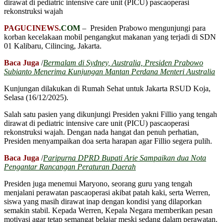
dirawat di pediatric intensive care unit (PICU) pascaoperasi
rekonstruksi wajah
PAGUCINEWS.
COM
– Presiden Prabowo mengunjungi para
korban kecelakaan mobil pengangkut makanan yang terjadi di SDN
01 Kalibaru, Cilincing, Jakarta.
Baca Juga
/
Bermalam di Sydney, Australia, Presiden Prabowo
Subianto Menerima Kunjungan Mantan Perdana Menteri Australia
Kunjungan dilakukan di Rumah Sehat untuk Jakarta RSUD Koja,
Selasa (16/12/2025).
Salah satu pasien yang dikunjungi Presiden yakni Fillio yang tengah
dirawat di pediatric intensive care unit (PICU) pascaoperasi
rekonstruksi wajah. Dengan nada hangat dan penuh perhatian,
Presiden menyampaikan doa serta harapan agar Fillio segera pulih.
Baca Juga
/
Paripurna DPRD Bupati Arie Sampaikan dua Nota
Pengantar Rancangan Peraturan Daerah
Presiden juga menemui Maryono, seorang guru yang tengah
menjalani perawatan pascaoperasi akibat patah kaki, serta Werren,
siswa yang masih dirawat inap dengan kondisi yang dilaporkan
semakin stabil. Kepada Werren, Kepala Negara memberikan pesan
motivasi agar tetap semangat belajar meski sedang dalam perawatan.