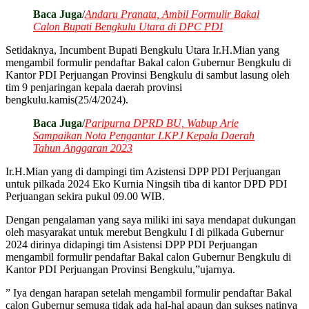
Baca Juga
/
Andaru Pranata, Ambil Formulir Bakal
Calon Bupati Bengkulu Utara di DPC PDI
Setidaknya, Incumbent Bupati Bengkulu Utara Ir.H.Mian yang
mengambil formulir pendaftar Bakal calon Gubernur Bengkulu di
Kantor PDI Perjuangan Provinsi Bengkulu di sambut lasung oleh
tim 9 penjaringan kepala daerah provinsi
bengkulu.kamis(25/4/2024).
Baca Juga
/
Paripurna DPRD BU, Wabup Arie
Sampaikan Nota Pengantar LKPJ Kepala Daerah
Tahun Anggaran 2023
Ir.H.Mian yang di dampingi tim Azistensi DPP PDI Perjuangan
untuk pilkada 2024 Eko Kurnia Ningsih tiba di kantor DPD PDI
Perjuangan sekira pukul 09.00 WIB.
Dengan pengalaman yang saya miliki ini saya mendapat dukungan
oleh masyarakat untuk merebut Bengkulu I di pilkada Gubernur
2024 dirinya didapingi tim Asistensi DPP PDI Perjuangan
mengambil formulir pendaftar Bakal calon Gubernur Bengkulu di
Kantor PDI Perjuangan Provinsi Bengkulu,”ujarnya.
” Iya dengan harapan setelah mengambil formulir pendaftar Bakal
calon Gubernur semuga tidak ada hal-hal apaun dan sukses natinya