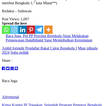
merebut Bengkulu 1,” kata Mian(**)
Redaksi – Suliswan
Post Views:
1,097
Spread the love
Baca Juga
Pol PP Provinsi Bengkulu Akan Melakukan
Pengawasan Halalbihalal Yang Menimbulkan Kerumunan
Ambil formulir Pendaftar Bakal Calon Bengkulu I
Mian
pilkada
2024
Suhu politik
Share :
Baca Juga
Advertorial
Ketua Komisi III Tegaskan, Sejumlah Program Pemprov Bengkulu