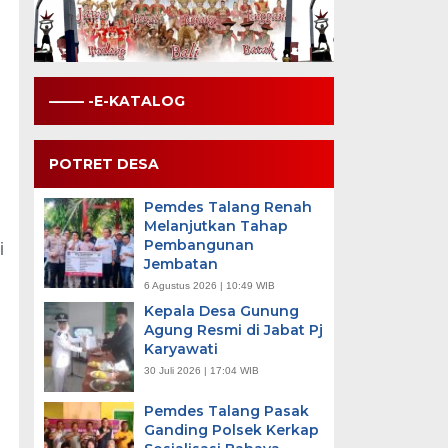
——– -E-KATALOG
POTRET DESA
Pemdes Talang Renah
Melanjutkan Tahap
Pembangunan
i
Jembatan
6 Agustus 2026 | 10:49 WIB
Kepala Desa Gunung
Agung Resmi di Jabat Pj
Karyawati
30 Juli 2026 | 17:04 WIB
Pemdes Talang Pasak
Ganding Polsek Kerkap