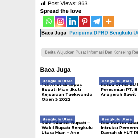
Post Views:
863
Spread the love
Baca Juga
Paripurna DPRD Bengkulu Ut
Berita Wujudkan Pusat Informasi Dan Konseling Re
Baca Juga
Bengkulu Utara
Bengkulu Utara
145 Atlet di Lepas
Ketua DPRD BU H
Bupati Mian ,Ikuti
Peresmian PT. 
Kejuaraan Taekwondo
Anugerah Sawit
Open 3 2022
Bengkulu Utara
Bengkulu Utara
Sah! Dilantik Bupati –
Dua Kantor Aba
Wakil Bupati Bengkulu
Intruksi Pemeri
Utara Mian – Arie
Daerah di HUT RI