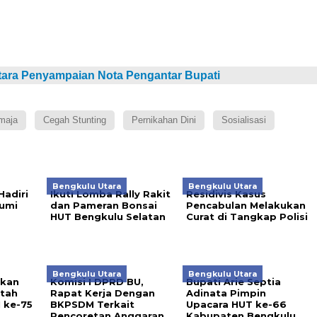
ara Penyampaian Nota Pengantar Bupati
maja
Cegah Stunting
Pernikahan Dini
Sosialisasi
Bengkulu Utara
Bengkulu Utara
adiri
Ikuti Lomba Rally Rakit
Residivis Kasus
Bumi
dan Pameran Bonsai
Pencabulan Melakukan
HUT Bengkulu Selatan
Curat di Tangkap Polisi
Bengkulu Utara
Bengkulu Utara
ikan
Komisi I DPRD BU,
Bupati Arie Septia
ntah
Rapat Kerja Dengan
Adinata Pimpin
 ke-75
BKPSDM Terkait
Upacara HUT ke-66
Pencoretan Anggaran
Kabupaten Bengkulu