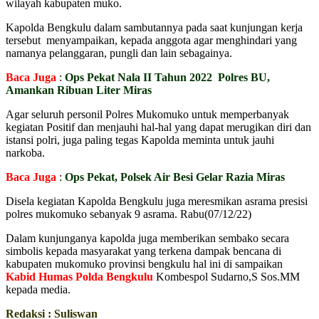
wilayah kabupaten muko.
Kapolda Bengkulu dalam sambutannya pada saat kunjungan kerja
tersebut menyampaikan, kepada anggota agar menghindari yang
namanya pelanggaran, pungli dan lain sebagainya.
Baca Juga
:
Ops Pekat Nala II Tahun 2022 Polres BU,
Amankan Ribuan Liter Miras
Agar seluruh personil Polres Mukomuko untuk memperbanyak
kegiatan Positif dan menjauhi hal-hal yang dapat merugikan diri dan
istansi polri, juga paling tegas Kapolda meminta untuk jauhi
narkoba.
Baca Juga
:
Ops Pekat, Polsek Air Besi Gelar Razia Miras
Disela kegiatan Kapolda Bengkulu juga meresmikan asrama presisi
polres mukomuko sebanyak 9 asrama. Rabu(07/12/22)
Dalam kunjunganya kapolda juga memberikan sembako secara
simbolis kepada masyarakat yang terkena dampak bencana di
kabupaten mukomuko provinsi bengkulu hal ini di sampaikan
Kabid Humas Polda Bengkulu
Kombespol Sudarno,S Sos.MM
kepada media.
Redaksi : Suliswan