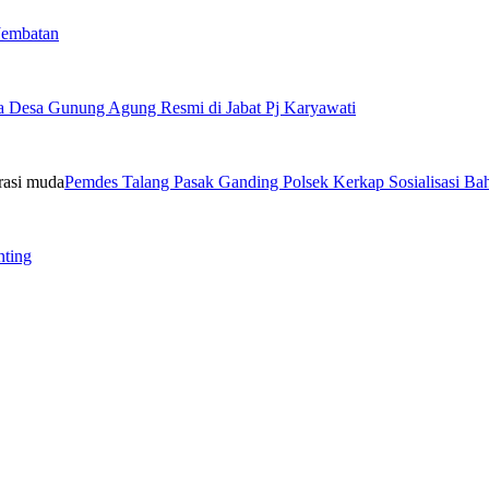
Jembatan
a Desa Gunung Agung Resmi di Jabat Pj Karyawati
Pemdes Talang Pasak Ganding Polsek Kerkap Sosialisasi B
nting