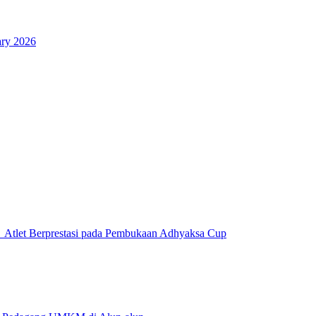
ary 2026
 Atlet Berprestasi pada Pembukaan Adhyaksa Cup