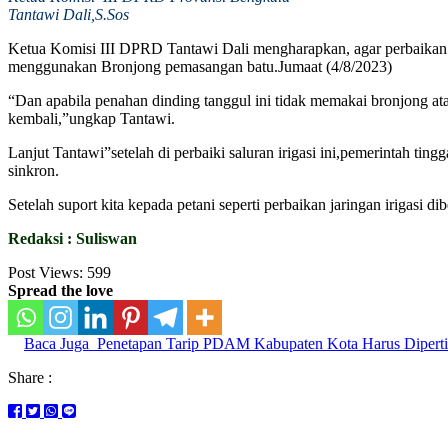
Tantawi Dali,S.Sos
Ketua Komisi III DPRD Tantawi Dali mengharapkan, agar perbaikan ja
menggunakan Bronjong pemasangan batu.Jumaat (4/8/2023)
“Dan apabila penahan dinding tanggul ini tidak memakai bronjong ata
kembali,”ungkap Tantawi.
Lanjut Tantawi”setelah di perbaiki saluran irigasi ini,pemerintah t
sinkron.
Setelah suport kita kepada petani seperti perbaikan jaringan irigasi
Redaksi : Suliswan
Post Views:
599
Spread the love
Baca Juga
Penetapan Tarip PDAM Kabupaten Kota Harus Diper
Share :