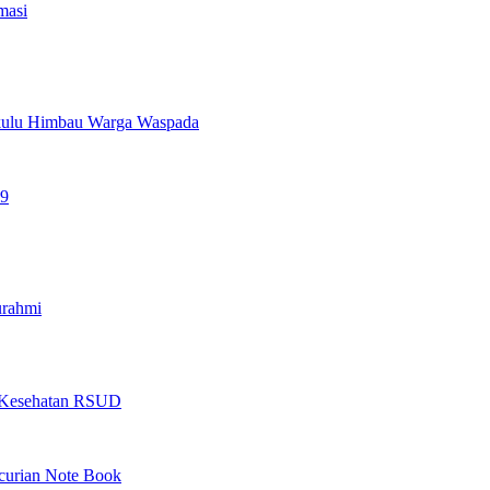
masi
gkulu Himbau Warga Waspada
19
urahmi
as Kesehatan RSUD
ncurian Note Book