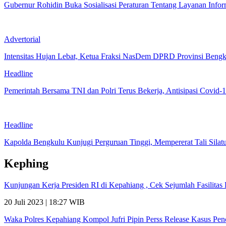
Gubernur Rohidin Buka Sosialisasi Peraturan Tentang Layanan Infor
Advertorial
Intensitas Hujan Lebat, Ketua Fraksi NasDem DPRD Provinsi Ben
Headline
Pemerintah Bersama TNI dan Polri Terus Bekerja, Antisipasi Covid-
Headline
Kapolda Bengkulu Kunjugi Perguruan Tinggi, Mempererat Tali Silat
Kephing
Kunjungan Kerja Presiden RI di Kepahiang , Cek Sejumlah Fasilit
20 Juli 2023 | 18:27 WIB
Waka Polres Kepahiang Kompol Jufri Pipin Perss Release Kasus Pe