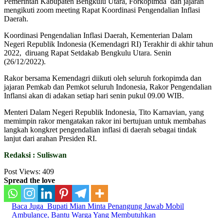
Pemerintah Kabupaten Bengkulu Utara, Forkopimda dan jajaran
mengikuti zoom meeting Rapat Koordinasi Pengendalian Inflasi
Daerah.
Koordinasi Pengendalian Inflasi Daerah, Kementerian Dalam
Negeri Republik Indonesia (Kemendagri RI) Terakhir di akhir tahun
2022, diruang Rapat Setdakab Bengkulu Utara. Senin
(26/12/2022).
Rakor bersama Kemendagri diikuti oleh seluruh forkopimda dan
jajaran Pemkab dan Pemkot seluruh Indonesia, Rakor Pengendalian
Inflansi akan di adakan setiap hari senin pukul 09.00 WIB.
Menteri Dalam Negeri Republik Indonesia, Tito Karnavian, yang
memimpin rakor mengatakan rakor ini bertujuan untuk membahas
langkah kongkret pengendalian inflasi di daerah sebagai tindak
lanjut dari arahan Presiden RI.
Redaksi : Suliswan
Post Views:
409
Spread the love
Baca Juga
Bupati Mian Minta Penangung Jawab Mobil
Ambulance, Bantu Warga Yang Membutuhkan