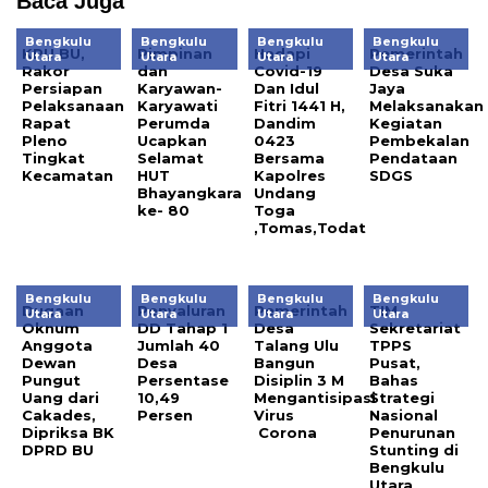
Baca Juga
Bengkulu
Bengkulu
Bengkulu
Bengkulu
KPU BU,
Pimpinan
Hadapi
Pemerintah
Utara
Utara
Utara
Utara
Rakor
dan
Covid-19
Desa Suka
Persiapan
Karyawan-
Dan Idul
Jaya
Pelaksanaan
Karyawati
Fitri 1441 H,
Melaksanakan
Rapat
Perumda
Dandim
Kegiatan
Pleno
Ucapkan
0423
Pembekalan
Tingkat
Selamat
Bersama
Pendataan
Kecamatan
HUT
Kapolres
SDGS
Bhayangkara
Undang
ke- 80
Toga
,Tomas,Todat
Bengkulu
Bengkulu
Bengkulu
Bengkulu
Dugaan
Penyaluran
Pemerintah
TIM
Utara
Utara
Utara
Utara
Oknum
DD Tahap 1
Desa
Sekretariat
Anggota
Jumlah 40
Talang Ulu
TPPS
Dewan
Desa
Bangun
Pusat,
Pungut
Persentase
Disiplin 3 M
Bahas
Uang dari
10,49
Mengantisipasi
Strategi
Cakades,
Persen
Virus
Nasional
Dipriksa BK
Corona
Penurunan
DPRD BU
Stunting di
Bengkulu
Utara