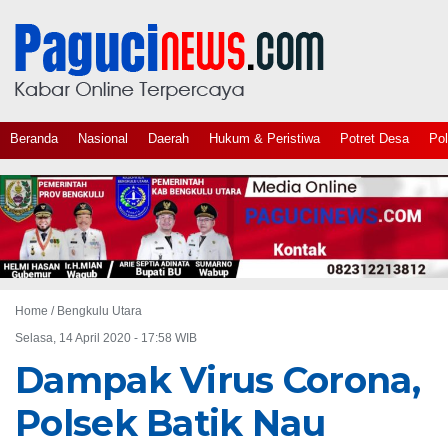
Beranda
Nasional
Daerah
Hukum & Peristiwa
Potret Desa
Pol
Home /
Bengkulu Utara
Selasa, 14 April 2020 - 17:58 WIB
Dampak Virus Corona,
Polsek Batik Nau